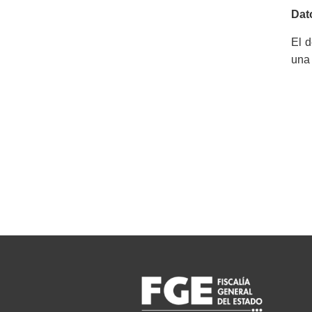
Dat
El d
una 