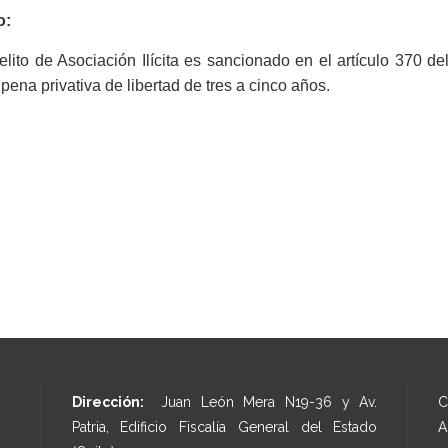
o:
elito de Asociación Ilícita es sancionado en el artículo 370 d
pena privativa de libertad de tres a cinco años.
Dirección:
Juan León Mera N19-36 y Av.
C
Patria, Edificio Fiscalía General del Estado
A