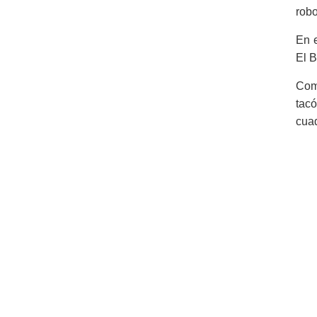
robo
En e
El B
Com
tacó
cua