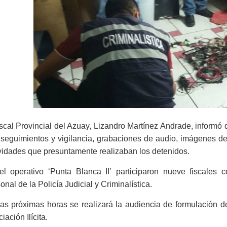
iscal
Provincial del Azuay,
Lizandro Martínez Andrade, informó 
seguimientos
y
vigilancia
, grabaciones de audio, imágenes de v
vidades que presuntamente realizaban los detenidos
.
el
operativo ‘Punta Blanca
II
’
participaron nueve
fiscales 
onal de la Po
licía Judicial y
Criminalística
.
as próximas horas se realizará la audiencia de formulación de
iación Ilícita.