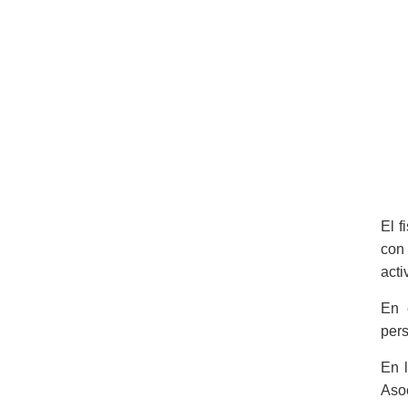
El f
con
acti
En 
pers
En l
Asoc