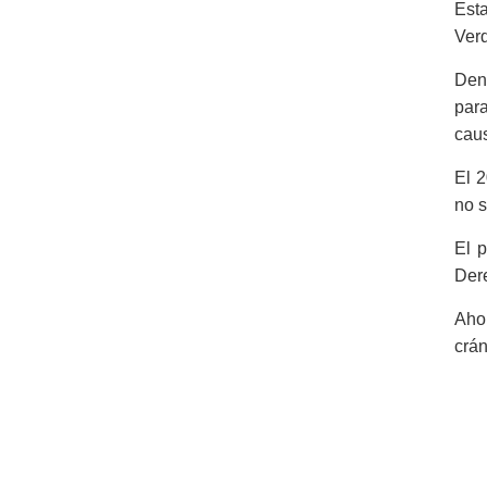
Esta
Ver
Dent
para
caus
El 2
no s
El p
Dere
Ahor
crán