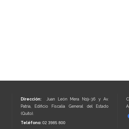
Dirección:
Juan León Mera N19-36 y Av.
C
Patria, Edificio Fiscalía General del Estado
A
(Quito).
Teléfono:
02 3985 800