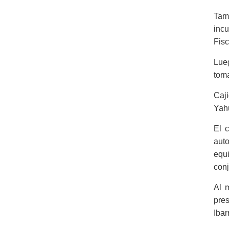
Tam
incu
Fisc
Lueg
toma
Caj
Yahu
El 
aut
equ
conj
Al m
pres
Ibar