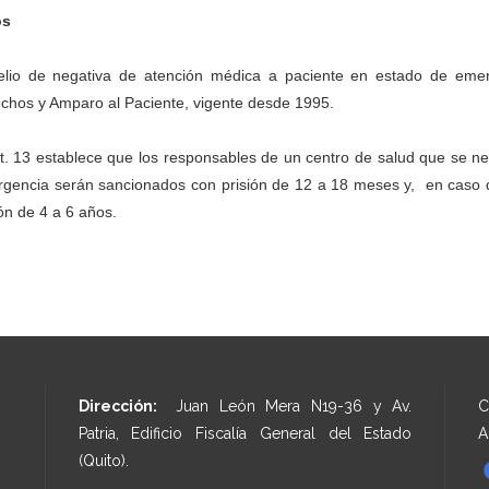
os
elio de negativa de atención médica a paciente en estado de emerg
chos y Amparo al Paciente, vigente desde 1995.
rt. 13 establece que los responsables de un centro de salud que se n
gencia serán sancionados con prisión de 12 a 18 meses y, en caso de 
ión de 4 a 6 años.
Dirección:
Juan León Mera N19-36 y Av.
C
Patria, Edificio Fiscalía General del Estado
A
(Quito).