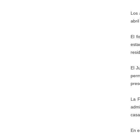
Los 
abri
El f
esta
resi
El J
perm
pres
La F
admi
casa
En e