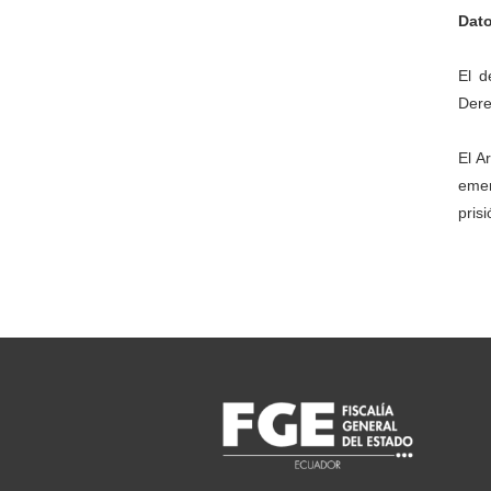
Dat
El d
Dere
El A
emer
pris