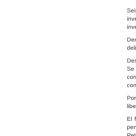
Sei
in
inv
Den
del
Des
Se
con
con
Por
lib
El 
pen
Pet