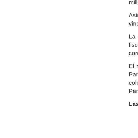
mil
Asi
vin
La 
fis
cor
El 
Pan
coh
Pan
Las