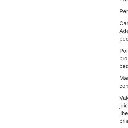
Per
Car
Ad
pec
Por
pro
pec
Mar
con
Val
jui
lib
pri