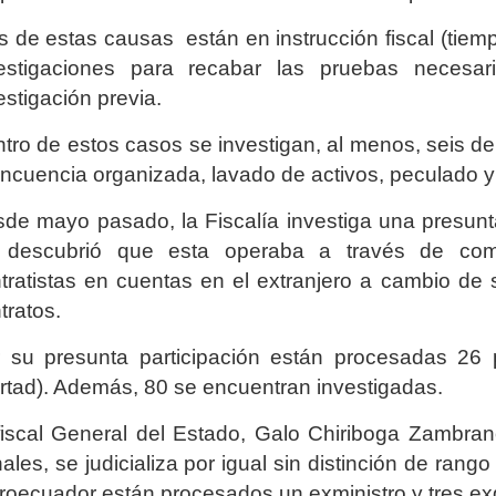
s de estas causas están en instrucción fiscal (tiempo
vestigaciones para recabar las pruebas necesa
estigación previa.
tro de estos casos se investigan, al menos, seis del
incuencia organizada, lavado de activos, peculado y 
de mayo pasado, la Fiscalía investiga una presunt
 descubrió que esta operaba a través de com
tratistas en cuentas en el extranjero a cambio de 
tratos.
 su presunta participación están procesadas 26 
ertad). Además, 80 se encuentran investigadas.
fiscal General del Estado, Galo Chiriboga Zambran
ales, se judicializa por igual sin distinción de rang
roecuador están procesados un exministro y tres e