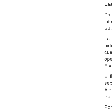
Las
Par
int
Sui
La 
pid
cue
ope
Esc
El 
sep
Ále
Pet
Por