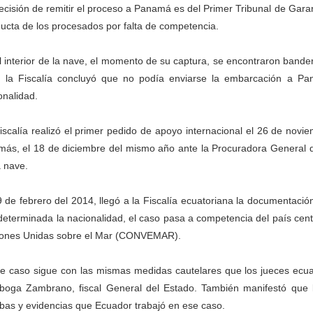
ecisión de remitir el proceso a Panamá es del Primer Tribunal de Gara
ucta de los procesados por falta de competencia.
l interior de la nave, el momento de su captura, se encontraron ban
, la Fiscalía concluyó que no podía enviarse la embarcación a P
onalidad.
iscalía realizó el primer pedido de apoyo internacional el 26 de novi
más, el 18 de diciembre del mismo año ante la Procuradora General 
a nave.
9 de febrero del 2014, llegó a la Fiscalía ecuatoriana la documentac
determinada la nacionalidad, el caso pasa a competencia del país cen
ones Unidas sobre el Mar (CONVEMAR).
e caso sigue con las mismas medidas cautelares que los jueces ecuato
iboga Zambrano, fiscal General del Estado. También manifestó que
bas y evidencias que Ecuador trabajó en ese caso.