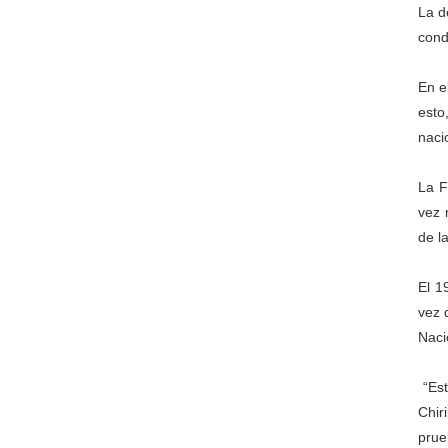
La d
cond
En e
esto
naci
La F
vez 
de l
El 1
vez 
Naci
“Est
Chir
prue