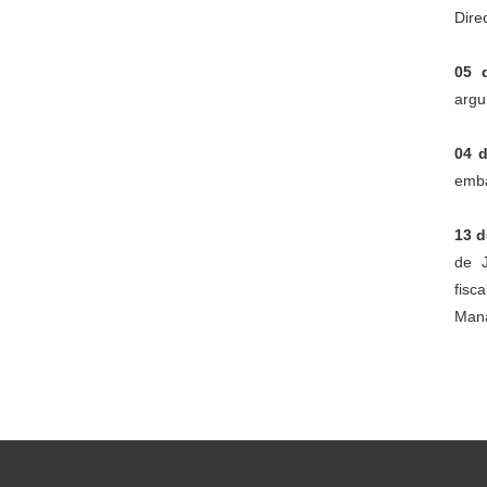
Dire
05 
argu
04 
emba
13 d
de J
fisc
Mana