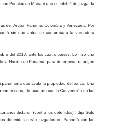
ntías Penales de Manabí que se inhibió de juzgar la
deras de Aruba, Panamá, Colombia y Venezuela. Por
anamá sin que antes se comprobara la verdadera
embre del 2013, ante los cuatro países. Lo hizo una
de la Nación de Panamá, para determinar el origen
ión panameña que avala la propiedad del barco. Una
troamericano, de acuerdo con la Convención de las
rianos dictaron (contra los detenidos)”, dijo Galo
 los detenidos serán juzgados en Panamá con las