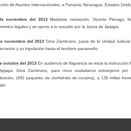
cción de Asuntos Internacionales, a Panamá, Nicaragua, Estados Unid
de noviembre del 2013
Mediante resolución, Vicente Párraga, fi
mentos legales y se opone a lo resuelto por la Jueza de Jipijapa.
de noviembre del 2013
Gina Zambrano, jueza de la Unidad Judicial d
rcación y su tripulación hasta el territorio panameño.
e octubre del 2013
En audiencia de flagrancia se inicia la instrucción 
ipijapa, Gina Zambrano, para cinco ciudadanos extranjeros por e
alización. (692 paquetes de clorhidrato de cocaína), a 135 millas fren
bí.