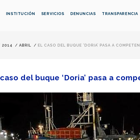
INSTITUCIÓN
SERVICIOS
DENUNCIAS
TRANSPARENCIA
/
2014
/
ABRIL
/
EL CASO DEL BUQUE ‘DORIA’ PASA A COMPETE
 caso del buque ‘Doria’ pasa a com