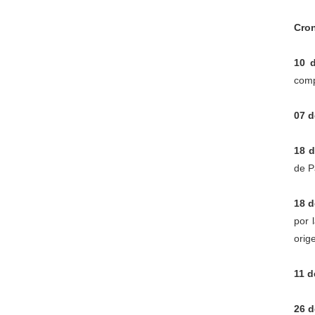
Cro
10 
comp
07 d
18 d
de P
18 d
por 
orig
11 d
26 d