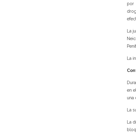
por 
drog
efec
La j
Neic
Penit
La in
Con
Dura
en e
una 
La s
La d
bloq