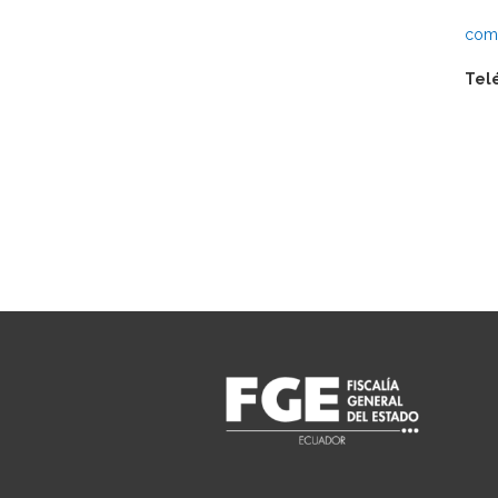
comu
Tel