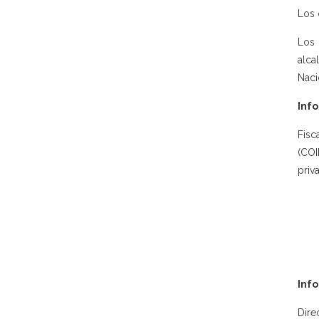
Los 
Los 
alca
Naci
Info
Fisc
(COI
priv
Inf
Dire