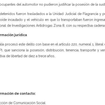
ocupantes del automotor no pudieron justificar la posesión de la sust
detenidos fueron trasladados a la Unidad Judicial de Flagrancia y pu
loide incautado y el vehículo en que lo transportaban fueron ingre
onal de Investigaciones Antidrogas Zona 8, con su respectiva cadena
rmación jurídica
alía procesó este delito con base en el artículo 220, numeral 1, litera
P), que sanciona la posesión, distribución, tenencia, transporte y ve
ativa de libertad de diez a trece años.
ormación de contacto:
cción de Comunicación Social