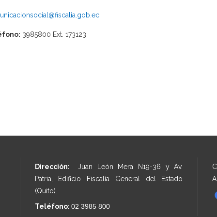
nicacionsocial@fiscalia.gob.ec
éfono:
3985800 Ext. 173123
Dirección:
Juan León Mera N19-36 y Av.
C
Patria, Edificio Fiscalía General del Estado
A
(Quito).
Teléfono:
02 3985 800