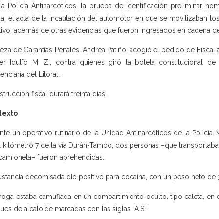
la Policía Antinarcóticos, la prueba de identificación preliminar ho
a, el acta de la incautación del automotor en que se movilizaban lo
tivo, además de otras evidencias que fueron ingresados en cadena de
ueza de Garantías Penales, Andrea Patiño, acogió el pedido de Fiscalía 
er Idulfo M. Z., contra quienes giró la boleta constitucional d
enciaría del Litoral.
strucción fiscal durará treinta días.
texto
nte un operativo rutinario de la Unidad Antinarcóticos de la Policía
l kilómetro 7 de la vía Durán-Tambo, dos personas –que transportaban
camioneta– fueron aprehendidas.
ustancia decomisada dio positivo para cocaína, con un peso neto de 3
roga estaba camuflada en un compartimiento oculto, tipo caleta, en
ues de alcaloide marcadas con las siglas “A.S.”.