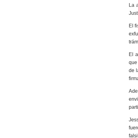
La a
Just
El f
exfu
trám
El 
que 
de l
firm
Ade
envi
part
Jess
fue
fals