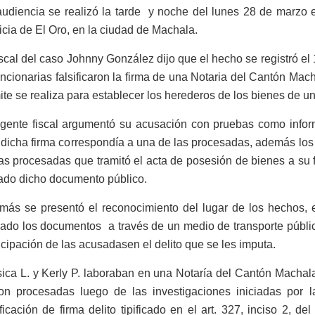
udiencia se realizó la tarde y noche del lunes 28 de marzo e
icia de El Oro, en la ciudad de Machala.
iscal del caso Johnny González dijo que el hecho se registró el
ncionarias falsificaron la firma de una Notaria del Cantón Mac
ite se realiza para establecer los herederos de los bienes de un
agente fiscal argumentó su acusación con pruebas como inform
dicha firma correspondía a una de las procesadas, además los
as procesadas que tramitó el acta de posesión de bienes a su f
ado dicho documento público.
más se presentó el reconocimiento del lugar de los hechos, e
ado los documentos a través de un medio de transporte públic
icipación de las acusadasen el delito que se les imputa.
ica L. y Kerly P. laboraban en una Notaría del Cantón Machal
ron procesadas luego de las investigaciones iniciadas por 
ificación de firma delito tipificado en el art. 327, inciso 2, 