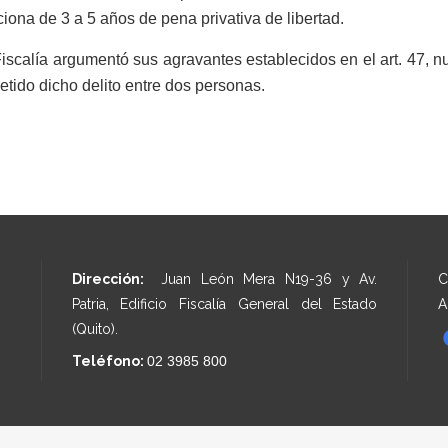
iona de 3 a 5 años de pena privativa de libertad.
iscalía argumentó sus agravantes establecidos en el art. 47, n
tido dicho delito entre dos personas.
Dirección:
Juan León Mera N19-36 y Av.
C
Patria, Edificio Fiscalía General del Estado
A
(Quito).
Teléfono:
02 3985 800