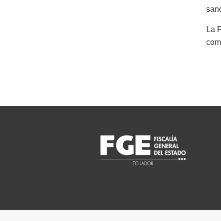
sanc
La F
come