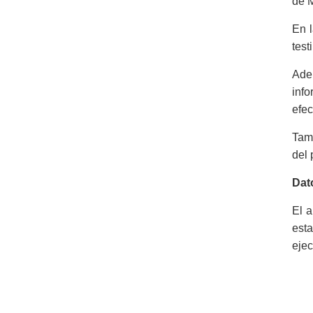
de M
En l
test
Ade
inf
efec
Tamb
del 
Dat
El a
esta
ejec