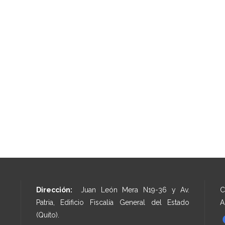
Dirección:
Juan León Mera N19-36 y Av.
C
Patria, Edificio Fiscalía General del Estado
A
(Quito).