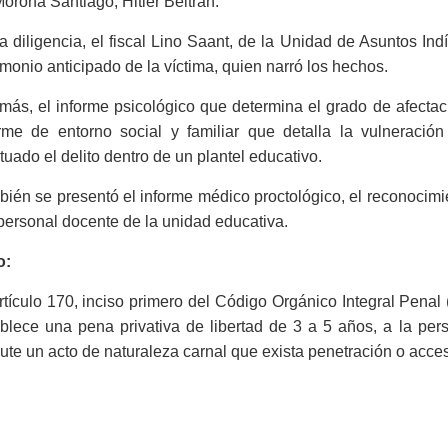
orona Santiago, Hitler Beltrán.
a diligencia, el fiscal Lino Saant, de la Unidad de Asuntos I
imonio anticipado de la víctima, quien narró los hechos.
más, el informe psicológico que determina el grado de afecta
orme de entorno social y familiar que detalla la vulneraci
tuado el delito dentro de un plantel educativo.
ién se presentó el informe médico proctológico, el reconocimie
personal docente de la unidad educativa.
o:
rtículo 170, inciso primero del Código Orgánico Integral Penal
blece una pena privativa de libertad de 3 a 5 años, a la per
ute un acto de naturaleza carnal que exista penetración o acces