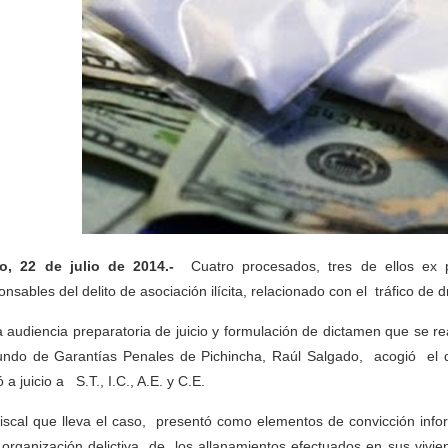
to, 22 de julio de 2014
.-
Cuatro procesados, tres de ellos ex 
onsables del delito de asociación ilícita, relacionado con el tráfico de 
a audiencia preparatoria de juicio y formulación de dictamen que se r
ndo de Garantías Penales de Pichincha, Raúl Salgado, acogió el d
 a juicio a S.T., I.C., A.E. y C.E.
iscal que lleva el caso, presentó como elementos de convicción info
 organización delictiva, de los allanamientos efectuados en sus vivi