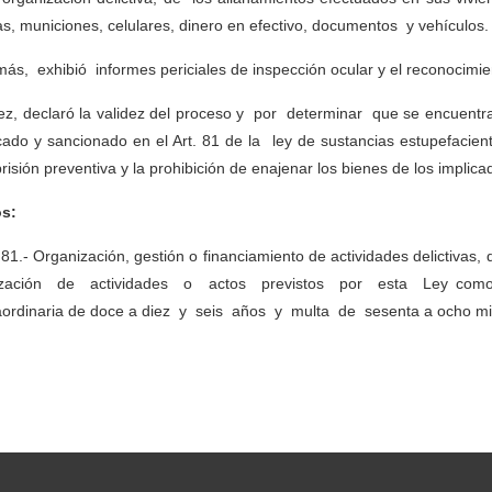
s, municiones, celulares, dinero en efectivo, documentos y vehículos.
ás, exhibió informes periciales de inspección ocular y el reconocimien
uez, declaró la validez del proceso y por determinar que se encuentra 
ficado y sancionado en el Art. 81 de la ley de sustancias estupefacient
risión preventiva y la prohibición de enajenar los bienes de los implica
s:
 81.- Organización, gestión o financiamiento de actividades delictiva
lización de actividades o actos previstos por esta Ley como
aordinaria de doce a diez y seis años y multa de sesenta a ocho mil 