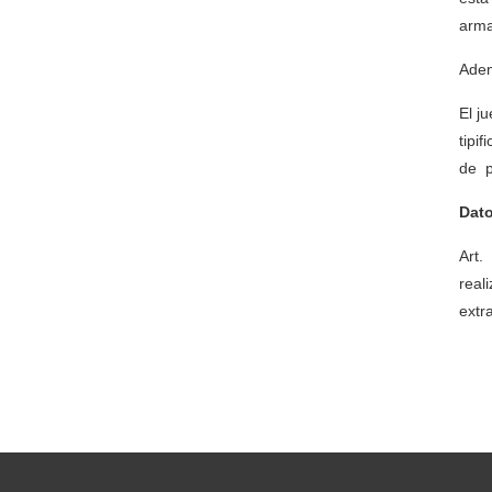
arma
Adem
El j
tipi
de p
Dato
Art.
rea
extr