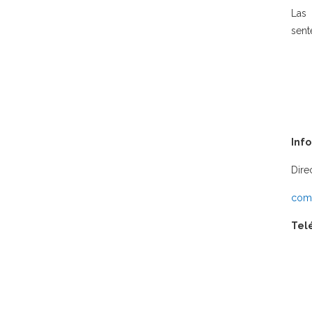
Las 
sent
Inf
Dire
comu
Tel