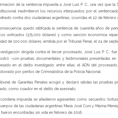
irmación de la sentencia impuesta a José Luis P. C., una vez que la S
titucional inadmitieron los recursos interpuestos por el sentencia
etrado contra dos ciudadanas argentinas, ocurridas el 22 de febrero d
onsecuencia quedó ratificada la sentencia de cuarenta años de pena 
cos unificados (375.000 dólares) y como sanción económica reparato
idad de 100.000 dólares, emitida por el Tribunal Penal, el 24 de sept
nvestigación dirigida contra el tercer procesado, José Luis P. C., fu
stró –con pruebas documentales y testimoniales presentadas en la
esado en el delito investigado; entre ellas, el ADN del procesado
oborado por peritos de Criminalística de la Policía Nacional.
ribunal de Garantías Penales acogió y declaró válidas las pruebas pr
ado, como coautor en el delito de asesinato.
 condena impuesta se añadieron agravantes como secuestro, tortura,
cuerpos de las ciudadanas argentinas María José Coni y Marina Meneg
s fueron encontradas sin vida en febrero de 2016.