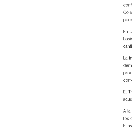
conf
Cons
perp
En c
bási
cant
La i
demo
proc
corr
El T
acus
A la
los 
Ella