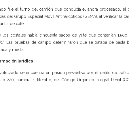
do fue el turno del camión que conducía el ahora procesado, él p
cías del Grupo Especial Móvil Antinarcóticos (GEMA), al verificar la c
arilla de café.
e los costales había cincuenta sacos de yute que contenían 1.500
1”. Las pruebas de campo determinaron que se trataba de pasta 
lada y media.
rmación jurídica
nvolucrado se encuentra en prisión preventiva por el delito de tráfi
culo 220, numeral 1, literal d, del Código Orgánico Integral Penal (C
.