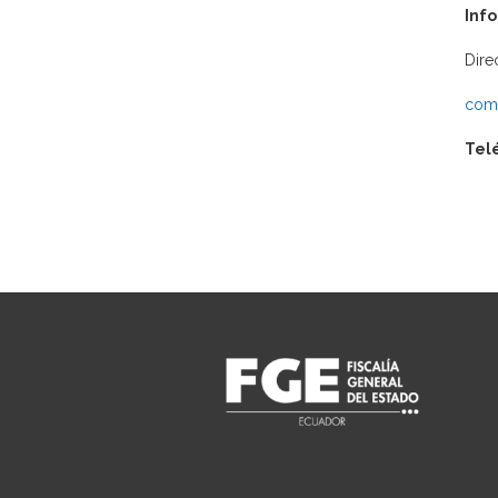
Inf
Dire
comu
Tel