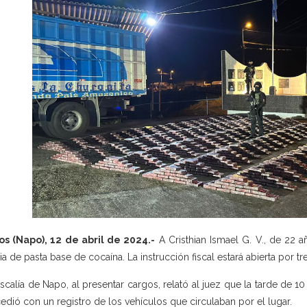
os (Napo), 12 de abril de 2024.-
A Cristhian Ismael G. V., de 22 
a de pasta base de cocaína. La instrucción fiscal estará abierta por tre
iscalía de Napo, al presentar cargos, relató al juez que la tarde de 1
edió con un registro de los vehículos que circulaban por el lugar.