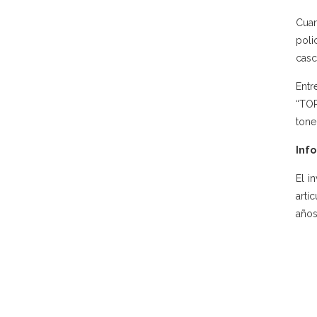
Cuan
poli
casc
Entr
“TOP
tone
Info
El i
artí
años