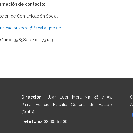
ormación de contacto:
cción de Comunicación Social
nicacionsocial@fiscalia.gob.ec
éfono:
3985800 Ext. 173123
Dirección:
Juan León Mera N19-36 y Av.
C
Patria, Edificio Fiscalía General del Estado
A
(Quito).
Teléfono:
02 3985 800