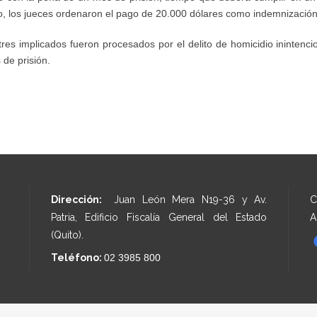
o, los jueces ordenaron el pago de 20.000 dólares como indemnización a
tres implicados fueron procesados por el delito de homicidio ininten
 de prisión.
Dirección:
Juan León Mera N19-36 y Av.
C
Patria, Edificio Fiscalía General del Estado
A
(Quito).
Teléfono:
02 3985 800