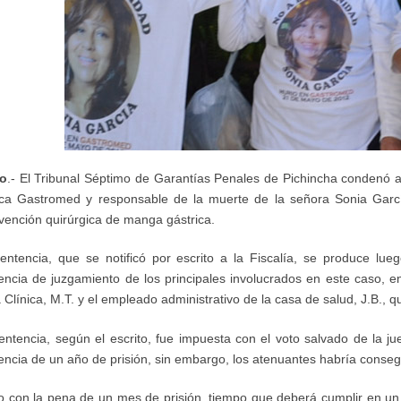
to
.- El Tribunal Séptimo de Garantías Penales de Pichincha condenó a
ica Gastromed y responsable de la muerte de la señora Sonia Garc
rvención quirúrgica de manga gástrica.
entencia, que se notificó por escrito a la Fiscalía, se produce lu
encia de juzgamiento de los principales involucrados en este caso, e
a Clínica, M.T. y el empleado administrativo de la casa de salud, J.B.,
entencia, según el escrito, fue impuesta con el voto salvado de la ju
encia de un año de prisión, sin embargo, los atenuantes habría conse
o con la pena de un mes de prisión, tiempo que deberá cumplir en un 