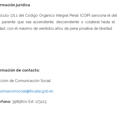
rmación jurídica
rtículo 171.1 del Código Orgánico Integral Penal (COIP) sanciona el del
 pariente que sea ascendiente, descendiente o colateral hasta 
idad, con el máximo de veintidós años de pena privativa de libertad.
ormación de contacto:
cción de Comunicación Social
nicacionsocial@fiscalia.gob.ec
éfono:
3985800 Ext. 173123