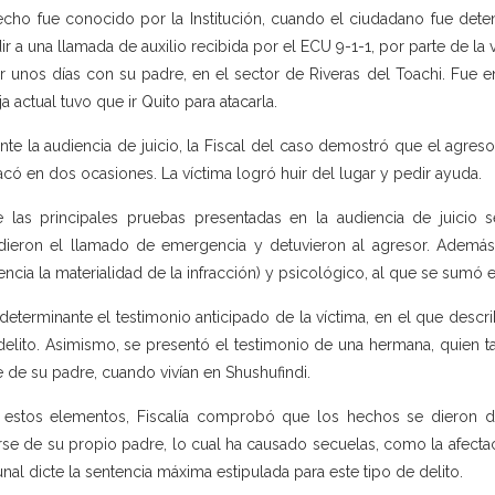
echo fue conocido por la Institución, cuando el ciudadano fue dete
ir a una llamada de auxilio recibida por el ECU 9-1-1, por parte de la 
r unos días con su padre, en el sector de Riveras del Toachi. Fue
ja actual tuvo que ir Quito para atacarla.
nte la audiencia de juicio, la Fiscal del caso demostró que el agres
tacó en dos ocasiones. La víctima logró huir del lugar y pedir ayuda.
e las principales pruebas presentadas en la audiencia de juicio s
dieron el llamado de emergencia y detuvieron al agresor. Además
encia la materialidad de la infracción) y psicológico, al que se sumó
determinante el testimonio anticipado de la víctima, en el que descr
delito. Asimismo, se presentó el testimonio de una hermana, quien t
e de su padre, cuando vivían en Shushufindi.
estos elementos, Fiscalía comprobó que los hechos se dieron de
arse de su propio padre, lo cual ha causado secuelas, como la afectac
unal dicte la sentencia máxima estipulada para este tipo de delito.