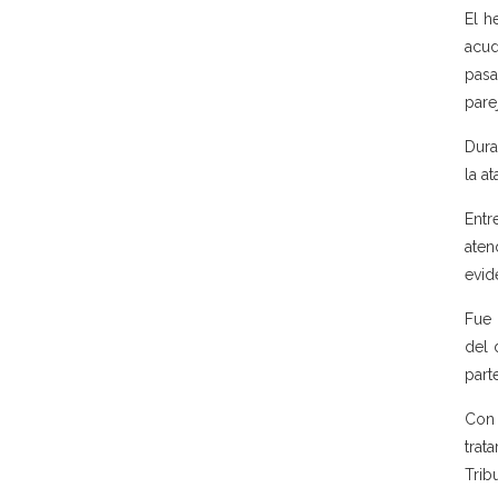
El h
acud
pasa
pare
Dura
la a
Entr
aten
evid
Fue 
del 
part
Con 
trat
Trib