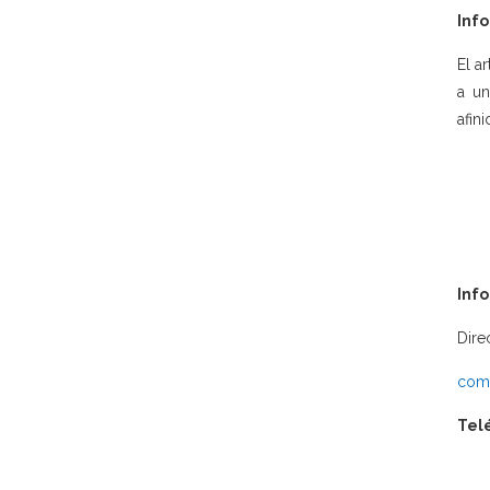
Info
El a
a un
afin
Inf
Dire
comu
Tel