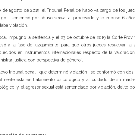
0 de agosto de 2019, el Tribunal Penal de Napo –a cargo de los jue
lgo–, sentenció por abuso sexual al procesado y le impuso 6 años d
laba violación.
iscal impugnó la sentencia y el 23 de octubre de 2019 la Corte Provin
esó a la fase de juzgamiento, para que otros jueces resuelvan la s
blecidos en instrumentos internacionales respecto de la valoración
nistrar justicia con perspectiva de género”.
uevo tribunal penal –que determinó violación– se conformó con dos 
almente está en tratamiento psicológico y al cuidado de su madre; 
ológico; y, el agresor sexual está sentenciado por violación, delito po