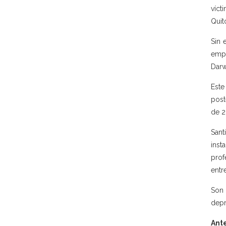
víct
Quit
Sin 
empe
Darw
Este
post
de 2
Sant
inst
prof
entre
Son 
depr
Ant