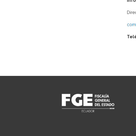
Inf
Dire
comu
Tel