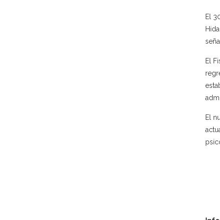
El 3
Hida
seña
El F
regr
esta
admi
El n
actu
psic