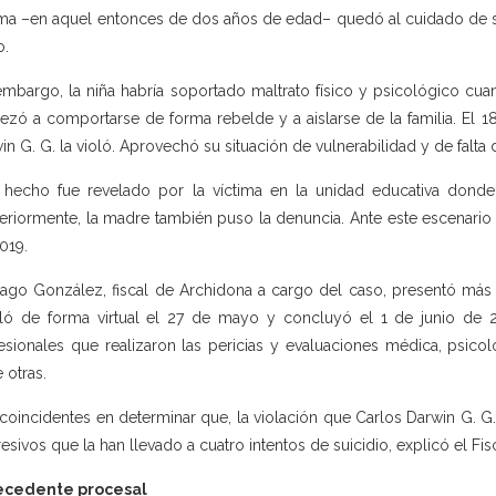
ima –en aquel entonces de dos años de edad– quedó al cuidado de su
o.
embargo, la niña habría soportado maltrato físico y psicológico cu
zó a comportarse de forma rebelde y a aislarse de la familia. El 18
in G. G. la violó. Aprovechó su situación de vulnerabilidad y de falta 
 hecho fue revelado por la víctima en la unidad educativa donde 
eriormente, la madre también puso la denuncia. Ante este escenario 
019.
iago González, fiscal de Archidona a cargo del caso, presentó más 
aló de forma virtual el 27 de mayo y concluyó el 1 de junio de 2
esionales que realizaron las pericias y evaluaciones médica, psicológ
 otras.
coincidentes en determinar que, la violación que Carlos Darwin G. G.
esivos que la han llevado a cuatro intentos de suicidio, explicó el Fisc
ecedente procesal