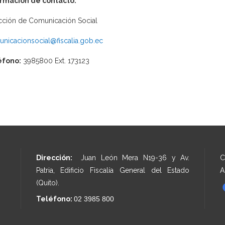
ormación de contacto:
cción de Comunicación Social
nicacionsocial@fiscalia.gob.ec
éfono:
3985800 Ext. 173123
Dirección:
Juan León Mera N19-36 y Av.
C
Patria, Edificio Fiscalía General del Estado
A
(Quito).
Teléfono:
02 3985 800