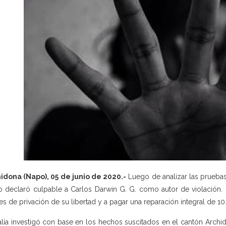
idona (Napo), 05 de junio de 2020.-
Luego de analizar las pruebas 
 declaró culpable a Carlos Darwin G. G. como autor de violación. 
s de privación de su libertad y a pagar una reparación integral de 10
alía investigó con base en los hechos suscitados en el cantón Archid