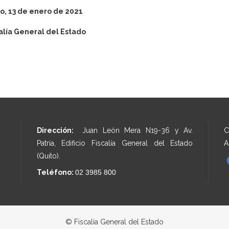
o, 13 de enero de 2021
alía General del Estado
Dirección:
Juan León Mera N19-36 y Av.
C
Patria, Edificio Fiscalía General del Estado
A
(Quito).
Teléfono:
02 3985 800
© Fiscalía General del Estado