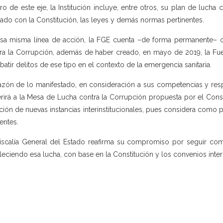
ro de este eje, la Institución incluye, entre otros, su plan de lucha
eado con la Constitución, las leyes y demás normas pertinentes.
sa misma línea de acción, la FGE cuenta –de forma permanente– c
ra la Corrupción, además de haber creado, en mayo de 2019, la Fuerz
atir delitos de ese tipo en el contexto de la emergencia sanitaria.
azón de lo manifestado, en consideración a sus competencias y respet
rirá a la Mesa de Lucha contra la Corrupción propuesta por el Consej
ción de nuevas instancias interinstitucionales, pues considera como pri
tentes.
iscalía General del Estado reafirma su compromiso por seguir comb
aleciendo esa lucha, con base en la Constitución y los convenios inter