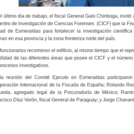
l último día de trabajo, el fiscal General Galo Chiriboga, invitó 
entro de Investigación de Ciencias Forenses (CICF) que la Fis
dad de Esmeraldas para fortalecer la investigación científic
ran en esa provincia y la zona fronteriza norte del país.
funcionarios recorrieron el edificio, al mismo tiempo que el re
tilidad de las diferentes áreas que posee el CICF y el número 
procesos investigativos.
la reunión del Comité Ejecuto en Esmeraldas participaro
peración Internacional de la Fiscalía de España; Rolando Ro
ueda, agregado legal de la Procuraduría de México; Ramiro
cisco Díaz Verón, fiscal General de Paraguay; y Jorge Chavarr