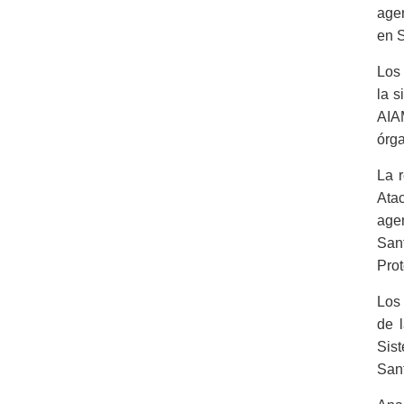
agen
en S
Los 
la s
AIAM
órga
La r
Ata
agen
Sant
Prot
Los 
de 
Sist
Sant