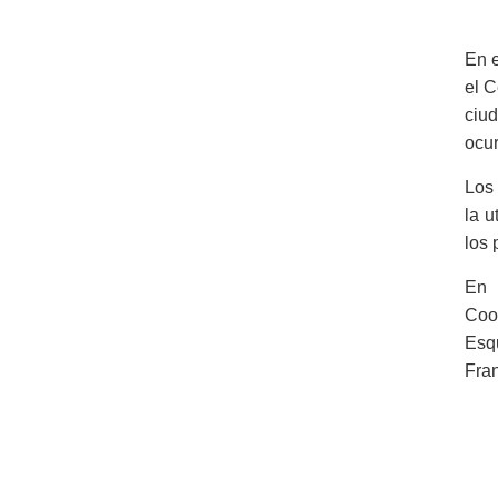
En e
el C
ciu
ocur
Los 
la u
los 
En 
Coo
Esq
Fran