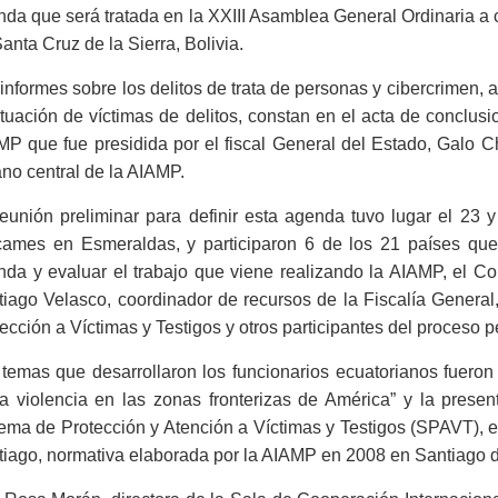
da que será tratada en la XXIII Asamblea General Ordinaria a c
anta Cruz de la Sierra, Bolivia.
informes sobre los delitos de trata de personas y cibercrimen, 
ituación de víctimas de delitos, constan en el acta de conclus
P que fue presidida por el fiscal General del Estado, Galo C
no central de la AIAMP.
eunión preliminar para definir esta agenda tuvo lugar el 23 
cames en Esmeraldas, y participaron 6 de los 21 países que
da y evaluar el trabajo que viene realizando la AIAMP, el Co
iago Velasco, coordinador de recursos de la Fiscalía General,
ección a Víctimas y Testigos y otros participantes del proceso p
temas que desarrollaron los funcionarios ecuatorianos fueron
la violencia en las zonas fronterizas de América” y la prese
ema de Protección y Atención a Víctimas y Testigos (SPAVT), 
iago, normativa elaborada por la AIAMP en 2008 en Santiago d