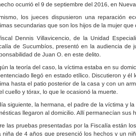
hecho ocurrió el 9 de septiembre del 2016, en Nueva
mismo, los jueces dispusieron una reparación ec
timas secundarias que son los hijos de la mujer que
fiscal Dennis Villavicencio, de la Unidad Especi
calía de Sucumbíos, presentó en la audiencia de j
ponsabilidad de Juan O. en este delito.
ún la teoría del caso, la víctima estaba en su domic
sentenciado llegó en estado etílico. Discutieron y él 
tima hasta el patio posterior de la casa y con un ar
el cuello y tórax, lo que le ocasionó la muerte.
día siguiente, la hermana, el padre de la víctima y 
ésticas llegaron al domicilio. Allí permanecían sus h
re las pruebas presentadas por la Fiscalía están los
 niña de 4 años que presenció los hechos y un niñ