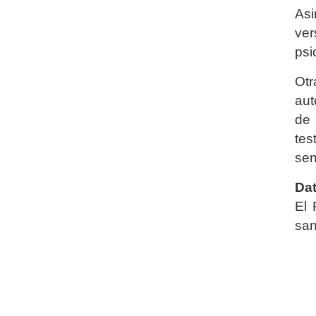
Asi
ver
psi
Otr
aut
de 
tes
sen
Dat
El 
san