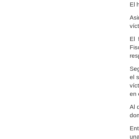
El 
Asi
víc
El 
Fis
res
Seg
el 
víc
en 
Al 
dom
Ent
una