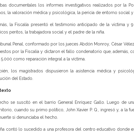
bas documentales los informes investigativos realizados por la Pol
os, la valoración médica y psicológica, la pericia de entorno social y
ás, la Fiscalía presentó el testimonio anticipado de la víctima y 9 
cos peritos, la trabajadora social y el padre de la niña.
ribunal Penal, conformado por los jueces Abdón Monroy, César Vélez
estos por la Fiscalía y dictaron el fallo condenatorio que, además,
 5.000 como reparación integral a la víctima.
ién, los magistrados dispusieron la asistencia médica y psicológ
itución del Estado.
texto
echo se suscitó en el barrio General Enríquez Gallo. Luego de una 
itorio, cuando su primo político, John Xavier P. Q., ingresó y, a la 
uerte si denunciaba el hecho.
iña contó lo sucedido a una profesora del centro educativo donde est