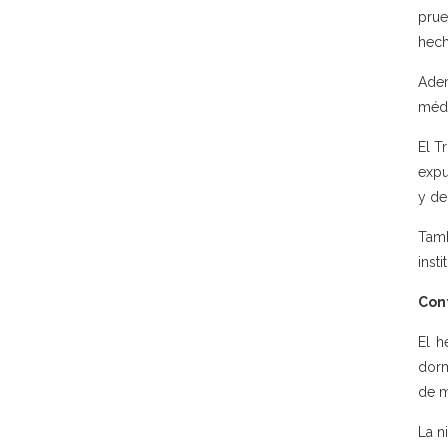
prue
hech
Adem
médi
El T
expu
y de
Tamb
inst
Con
El h
dorm
de m
La n