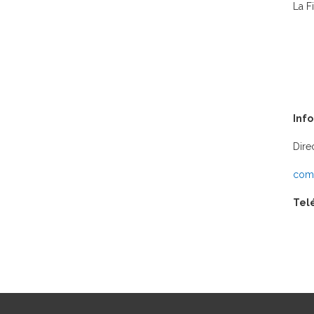
La F
Inf
Dire
comu
Tel