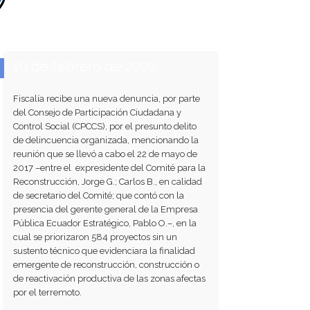
10 de febrero de 2020
Fiscalía recibe una nueva denuncia, por parte
del Consejo de Participación Ciudadana y
Control Social (CPCCS), por el presunto delito
de delincuencia organizada, mencionando la
reunión que se llevó a cabo el 22 de mayo de
2017 –entre el expresidente del Comité para la
Reconstrucción, Jorge G.; Carlos B., en calidad
de secretario del Comité; que contó con la
presencia del gerente general de la Empresa
Pública Ecuador Estratégico, Pablo O.–, en la
cual se priorizaron 584 proyectos sin un
sustento técnico que evidenciara la finalidad
emergente de reconstrucción, construcción o
de reactivación productiva de las zonas afectas
por el terremoto.