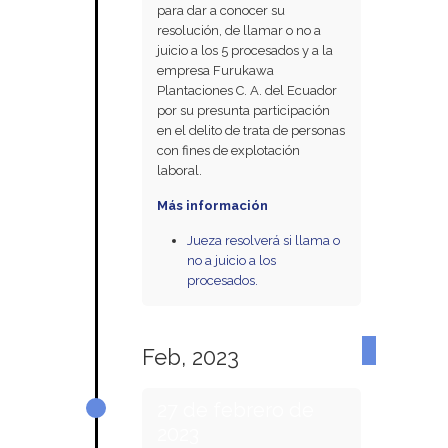
para dar a conocer su
resolución, de llamar o no a
juicio a los 5 procesados y a la
empresa Furukawa
Plantaciones C. A. del Ecuador
por su presunta participación
en el delito de trata de personas
con fines de explotación
laboral.
Más información
Jueza resolverá si llama o
no a juicio a los
procesados.
Feb, 2023
27 de febrero de
2023