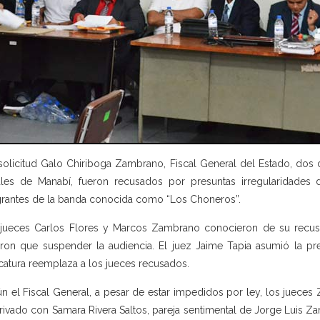
solicitud Galo Chiriboga Zambrano, Fiscal General del Estado, dos d
les de Manabí, fueron recusados por presuntas irregularidades 
grantes de la banda conocida como “Los Choneros”.
jueces Carlos Flores y Marcos Zambrano conocieron de su recusac
eron que suspender la audiencia. El juez Jaime Tapia asumió la pre
catura reemplaza a los jueces recusados.
n el Fiscal General, a pesar de estar impedidos por ley, los juece
rivado con Samara Rivera Saltos, pareja sentimental de Jorge Luis 