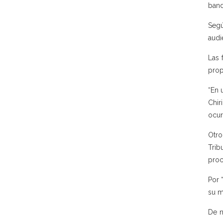
band
Segú
audi
Las 
prop
“En 
Chir
ocur
Otro
Trib
proc
Por 
su m
De n