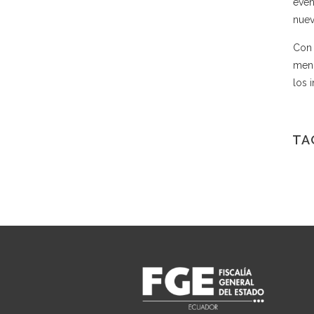
even
nuev
Con 
meno
los 
TA