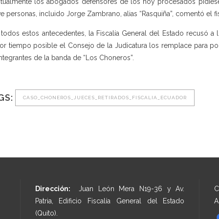
tualmente los abogados defensores de los hoy procesados pidiesen 
e personas, incluido Jorge Zambrano, alias “Rasquiña”, comentó el fi
todos estos antecedentes, la Fiscalía General del Estado recusó a
r tiempo posible el Consejo de la Judicatura los remplace para po
integrantes de la banda de “Los Choneros”.
GS:
CASO_CHONEROS_JUECES_RETIRADOS_FISCALIA_ECUADOR
Dirección:
Juan León Mera N19-36 y Av.
C
Patria, Edificio Fiscalía General del Estado
A
(Quito).