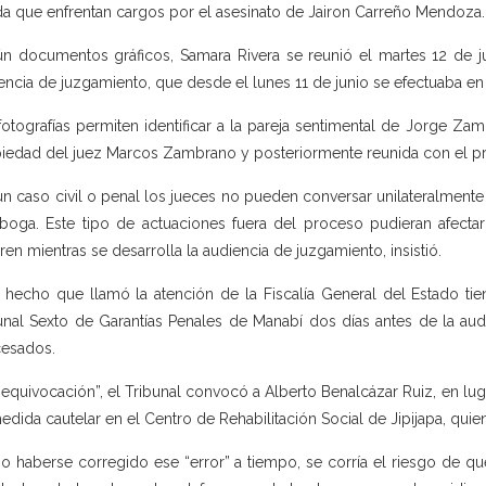
a que enfrentan cargos por el asesinato de Jairon Carreño Mendoza.
n documentos gráficos, Samara Rivera se reunió el martes 12 de j
encia de juzgamiento, que desde el lunes 11 de junio se efectuaba en
fotografías permiten identificar a la pareja sentimental de Jorge Z
iedad del juez Marcos Zambrano y posteriormente reunida con el pre
un caso civil o penal los jueces no pueden conversar unilateralmente 
iboga. Este tipo de actuaciones fuera del proceso pudieran afecta
ren mientras se desarrolla la audiencia de juzgamiento, insistió.
 hecho que llamó la atención de la Fiscalía General del Estado ti
unal Sexto de Garantías Penales de Manabí dos días antes de la audi
esados.
“equivocación”, el Tribunal convocó a Alberto Benalcázar Ruiz, en lu
edida cautelar en el Centro de Rehabilitación Social de Jipijapa, qu
o haberse corregido ese “error” a tiempo, se corría el riesgo de qu