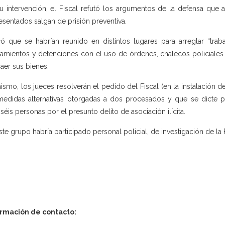
u intervención, el Fiscal refutó los argumentos de la defensa que a
esentados salgan de prisión preventiva.
có que se habrían reunido en distintos lugares para arreglar “trab
namientos y detenciones con el uso de órdenes, chalecos policiales p
raer sus bienes.
ismo, los jueces resolverán el pedido del Fiscal (en la instalación 
medidas alternativas otorgadas a dos procesados y que se dicte pr
iséis personas por el presunto delito de asociación ilícita.
ste grupo habría participado personal policial, de investigación de la 
ormación de contacto: