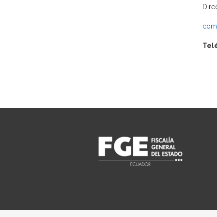
Dire
comu
Tel