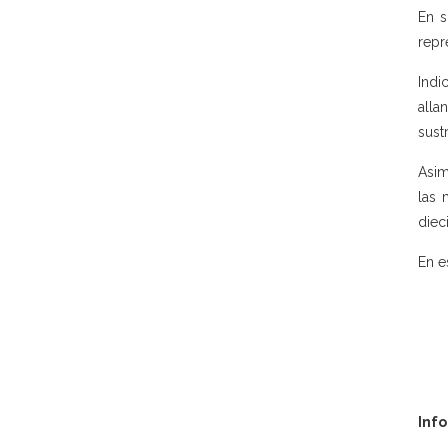
En s
repr
Indi
alla
sust
Asim
las 
diec
En e
Inf