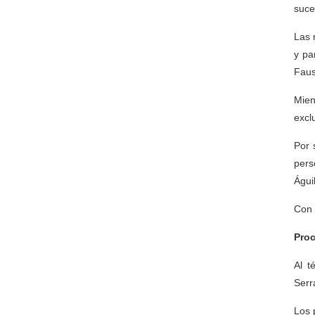
suce
Las 
y pa
Faus
Mien
excl
Por 
pers
Águi
Con 
Proc
Al t
Serr
Los 