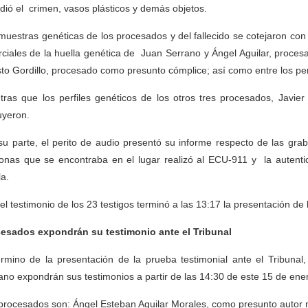
dió el crimen, vasos plásticos y demás objetos.
muestras genéticas de los procesados y del fallecido se cotejaron con
rciales de la huella genética de Juan Serrano y Ángel Aguilar, proce
to Gordillo, procesado como presunto cómplice; así como entre los perfi
tras que los perfiles genéticos de los otros tres procesados, Javi
uyeron.
su parte, el perito de audio presentó su informe respecto de las gra
onas que se encontraba en el lugar realizó al ECU-911 y la autenti
la.
el testimonio de los 23 testigos terminó a las 13:17 la presentación de 
esados expondrán su testimonio ante el Tribunal
érmino de la presentación de la prueba testimonial ante el Tribuna
ano expondrán sus testimonios a partir de las 14:30 de este 15 de ene
procesados son: Ángel Esteban Aguilar Morales, como presunto autor m