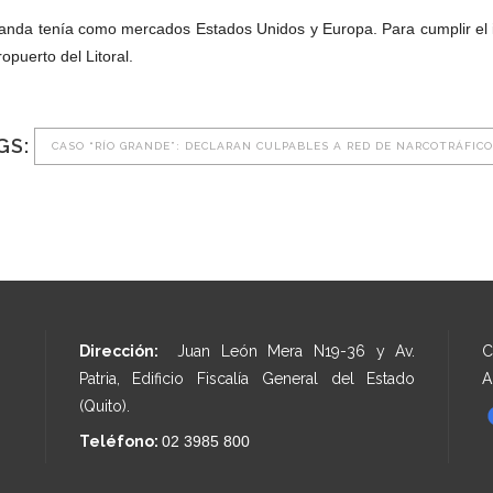
anda tenía como mercados Estados Unidos y Europa. Para cumplir el ilí
ropuerto del Litoral.
GS:
CASO “RÍO GRANDE”: DECLARAN CULPABLES A RED DE NARCOTRÁFICO
Dirección:
Juan León Mera N19-36 y Av.
C
Patria, Edificio Fiscalía General del Estado
A
(Quito).
Teléfono:
02 3985 800