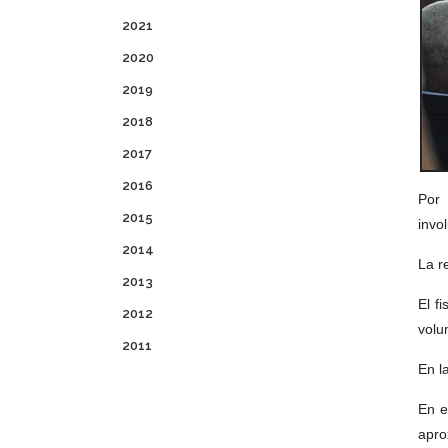
2021
2020
2019
2018
2017
2016
Por 
2015
invo
2014
La r
2013
El f
2012
volu
2011
En l
En e
apro