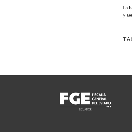
La b
y ae
TA