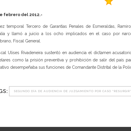
e febrero del 2012.-
uez temporal Tercero de Garantías Penales de Esmeraldas, Ramir
alía y llamó a juicio a los ocho implicados en el caso por narcot
rano, Fiscal General.
iscal Ulises Rivadeneira sustentó en audiencia el dictamen acusator
elares como la prisión preventiva y prohibición de salir del país pa
ativo desempeñaba sus funciones de Comandante Distrital de la Polic
GS:
SEGUNDO DÍA DE AUDIENCIA DE JUZGAMIENTO POR CASO “RESURGIR