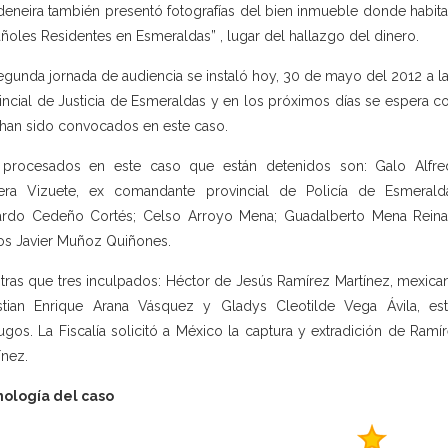
deneira también presentó fotografías del bien inmueble donde habit
ñoles Residentes en Esmeraldas” , lugar del hallazgo del dinero.
egunda jornada de audiencia se instaló hoy, 30 de mayo del 2012 a las
incial de Justicia de Esmeraldas y en los próximos días se espera co
han sido convocados en este caso.
 procesados en este caso que están detenidos son: Galo Alfre
era Vizuete, ex comandante provincial de Policía de Esmerald
rdo Cedeño Cortés; Celso Arroyo Mena; Guadalberto Mena Rein
os Javier Muñoz Quiñones.
tras que tres inculpados: Héctor de Jesús Ramírez Martínez, mexica
stian Enrique Arana Vásquez y Gladys Cleotilde Vega Ávila, es
ugos. La Fiscalía solicitó a México la captura y extradición de Ramí
ínez.
nología del caso