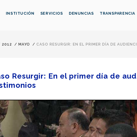
INSTITUCIÓN
SERVICIOS
DENUNCIAS
TRANSPARENCIA
/
2012
/
MAYO
/
CASO RESURGIR: EN EL PRIMER DÍA DE AUDIEN
so Resurgir: En el primer día de au
stimonios