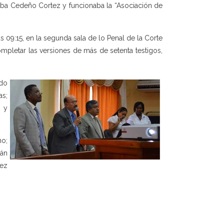
aba Cedeño Cortez y funcionaba la “Asociación de
 09:15, en la segunda sala de lo Penal de la Corte
mpletar las versiones de más de setenta testigos,
do
as;
a y
no;
tán
rez