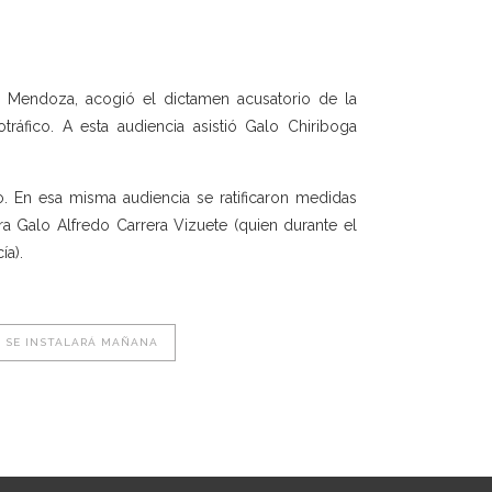
o Mendoza, acogió el dictamen acusatorio de la
ráfico. A esta audiencia asistió Galo Chiriboga
io. En esa misma audiencia se ratificaron medidas
ra Galo Alfredo Carrera Vizuete (quien durante el
ía).
” SE INSTALARÁ MAÑANA