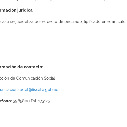
rmación jurídica
 caso se judicializa por el delito de peculado, tipificado en el artícu
ormación de contacto:
cción de Comunicación Social
nicacionsocial@fiscalia.gob.ec
éfono:
3985800 Ext. 173123