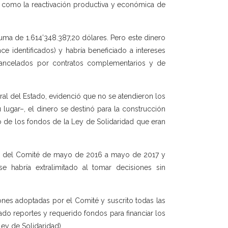
sí como la reactivación productiva y económica de
suma de 1.614’348.387,20 dólares. Pero este dinero
e identificados) y habría beneficiado a intereses
s cancelados por contratos complementarios y de
al del Estado, evidenció que no se atendieron los
lugar–, el dinero se destinó para la construcción
 de los fondos de la Ley de Solidaridad que eran
ones del Comité de mayo de 2016 a mayo de 2017 y
e habría extralimitado al tomar decisiones sin
ones adoptadas por el Comité y suscrito todas las
ado reportes y requerido fondos para financiar los
ey de Solidaridad).