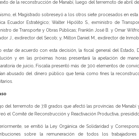
exto de la reconstrucción de Manabí, luego del terremoto de abril d
ismo, el Magistrado sobreseyó a los otros siete procesados en esta
ica Ecuador Estratégico; Walter Hipólito S., exministro de Transpo
nistro de Transporte y Obras Públicas; Franklin José B. y Omar Wilfr
ador J., exdirector del Secob; y, Milton Daniel M., exdirector de Inmobil
o estar de acuerdo con esta decisión, la fiscal general del Estado, 
lución y en las próximas horas presentará la apelación de maner
aratoria de juicio, Fiscalía presentó más de 300 elementos de conv
ían abusado del dinero público que tenía como fines la reconstrucc
itarios.
aso
o del terremoto de 7,8 grados que afectó las provincias de Manabí 
reó el Comité de Reconstrucción y Reactivación Productiva, presidid
eriormente, se emitió la Ley Orgánica de Solidaridad y Correspons
ribuciones sobre la remuneración de todos los trabajadores e