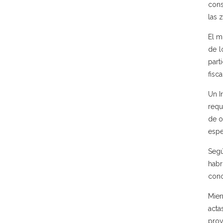
cons
las 
El m
de l
part
fisca
Un I
requ
de o
espe
Segú
habr
cono
Mien
acta
proy