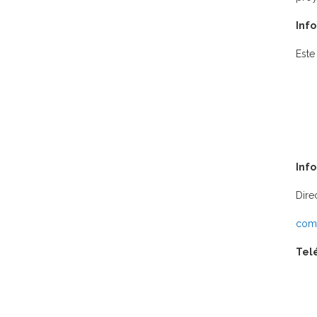
Info
Este
Inf
Dire
comu
Tel