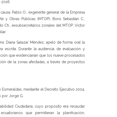
e 2016.
 causa: Pablo O., exgerente general de la Empresa
rte y Obras Públicas (MTOP); Boris Sebastián C.,
ido Ch., exsubsecretarios zonales del MTOP; Víctor
iar.
Dra. Diana Salazar Méndez, apeló de forma oral la
a escrita. Durante la audiencia de evaluación y
icción que evidenciarían que los nueve procesados
ión de la zonas afectadas, a través de proyectos
y Esmeraldas, mediante el Decreto Ejecutivo 1004,
o por Jorge G.
abilidad Ciudadana, cuyo propósito era recaudar
cuatorianos que permitieran la planificación,