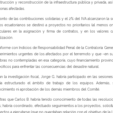
trucción y reconstrucción de la infraestructura pública y privada, a
zonas afectadas.
onto de las contribuciones solidarias y el 2% del IVA alcanzaron la 
os ecuatorianos se destinó a proyectos no prioritarios (al menos onc
iculares en la asignación y firma de contratos, y en los valore
lización.
nforme con Indicios de Responsabilidad Penal de la Contraloría Gener
erimientos urgentes de los afectados por el terremoto y que –en su 
bras no contempladas en esa categoría, cuyo financiamiento provino
cíficos para enfrentar las consecuencias del desastre natural.
n la investigación fiscal, Jorge G. habría participado en las sesi
ía estructurado el ámbito de trabajo de los equipos. Además, s
cimiento ni aprobación de los demás miembros del Comité.
tras que Carlos B. habría tenido conocimiento de todas las resoluci
s; habría coordinado, efectuado seguimientos a los proyectos, solicit
ectos a ejecutarse (que no guardaban relación con el objetivo de la L