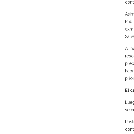
cont
Asim
Públ
exmi
Salv
Al n
reso
prep
habr
prior
El c
Lueg
se c
Post
cont