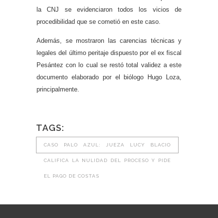
la CNJ se evidenciaron todos los vicios de
procedibilidad que se cometió en este caso.
Además, se mostraron las carencias técnicas y
legales del último peritaje dispuesto por el ex fiscal
Pesántez con lo cual se restó total validez a este
documento elaborado por el biólogo Hugo Loza,
principalmente.
TAGS:
CASO PALO AZUL: JUEZA LUCY BLACIO
CALIFICA LA NULIDAD DEL PROCESO Y PIDE
EL PAGO DE COSTAS