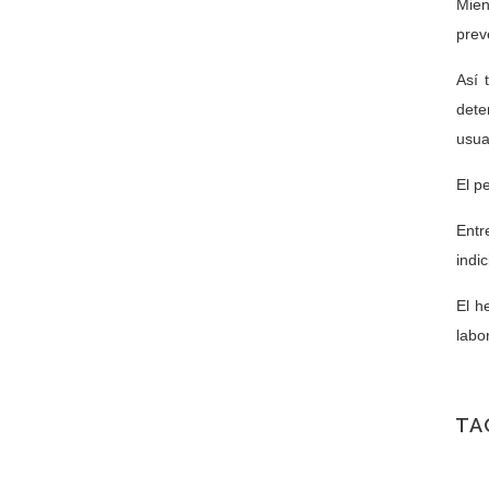
Mien
prev
Así 
dete
usua
El p
Entr
indi
El h
labo
TA