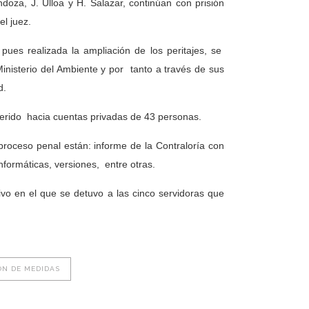
doza, J. Ulloa y H. Salazar, continúan con prisión
el juez.
 pues realizada la ampliación de los peritajes, se
Ministerio del Ambiente y por
tanto a través de sus
d.
erido
hacia cuentas privadas de 43 personas.
proceso penal están: informe de la Contraloría con
informáticas, versiones,
entre otras.
ivo en el que se detuvo a las cinco servidoras que
IÓN DE MEDIDAS