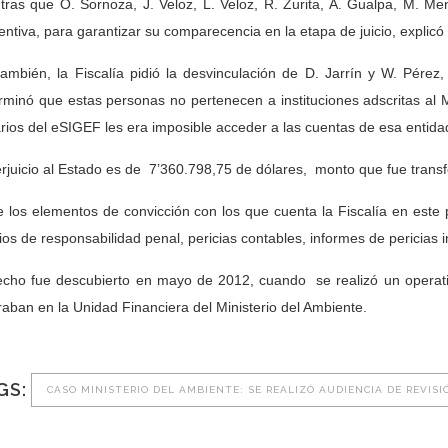
tras que O. Sornoza, J. Veloz, L. Veloz, R. Zurita, A. Gualpa, M. Men
entiva, para garantizar su comparecencia en la etapa de juicio, explicó 
también, la Fiscalía pidió la desvinculación de D. Jarrín y W. Pérez,
rminó que estas personas no pertenecen a instituciones adscritas al 
rios del eSIGEF les era imposible acceder a las cuentas de esa entida
erjuicio al Estado es de
7’360.798,75 de dólares,
monto que fue transf
e los elementos de convicción con los que cuenta la Fiscalía en este 
cios de responsabilidad penal, pericias contables, informes de pericias 
echo fue descubierto en mayo de 2012, cuando
se realizó un operat
raban en la Unidad Financiera del Ministerio del Ambiente.
GS:
CASO MINISTERIO DEL AMBIENTE: SE REALIZÓ AUDIENCIA DE REVIS