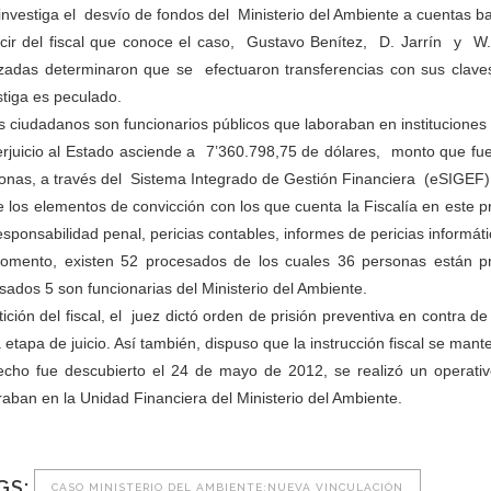
investiga el desvío de fondos del Ministerio del Ambiente a cuentas ba
cir del fiscal que conoce el caso, Gustavo Benítez, D. Jarrín y W
izadas determinaron que se efectuaron transferencias con sus claves
stiga es peculado.
s ciudadanos son funcionarios públicos que laboraban en instituciones a
erjuicio al Estado asciende a 7’360.798,75 de dólares, monto que fu
onas, a través del Sistema Integrado de Gestión Financiera (eSIGEF)
e los elementos de convicción con los que cuenta la Fiscalía en este pr
esponsabilidad penal, pericias contables, informes de pericias informáti
omento, existen 52 procesados de los cuales 36 personas están p
sados 5 son funcionarias del Ministerio del Ambiente.
tición del fiscal, el juez dictó orden de prisión preventiva en contra 
a etapa de juicio. Así también, dispuso que la instrucción fiscal se man
echo fue descubierto el 24 de mayo de 2012, se realizó un operativ
raban en la Unidad Financiera del Ministerio del Ambiente.
GS:
CASO MINISTERIO DEL AMBIENTE:NUEVA VINCULACIÓN