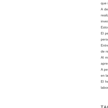
que 
A de
real
inve
Esto
El p
pers
Entr
de r
Al m
apre
A pe
en l
El h
labo
TA