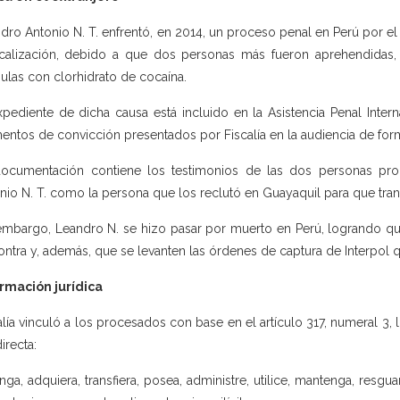
dro Antonio N. T. enfrentó, en 2014, un proceso penal en Perú por el 
scalización, debido a que dos personas más fueron aprehendidas,
ulas con clorhidrato de cocaína.
xpediente de dicha causa está incluido en la Asistencia Penal Inte
entos de convicción presentados por Fiscalía en la audiencia de for
ocumentación contiene los testimonios de las dos personas pro
nio N. T. como la persona que los reclutó en Guayaquil para que tran
embargo, Leandro N. se hizo pasar por muerto en Perú, logrando que
ontra y, además, que se levanten las órdenes de captura de Interpol 
rmación jurídica
alía vinculó a los procesados con base en el artículo 317, numeral 3, l
irecta:
enga, adquiera, transfiera, posea, administre, utilice, mantenga, resgu