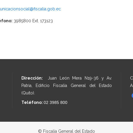
nicacionsocial@fiscalia.gob.ec
éfono:
3985800 Ext. 173123
Dirección:
Juan León Mera N19-36 y Av.
C
Patria, Edificio Fiscalía General del Estado
A
(Quito).
Teléfono:
02 3985 800
© Fiscalía General del Estado