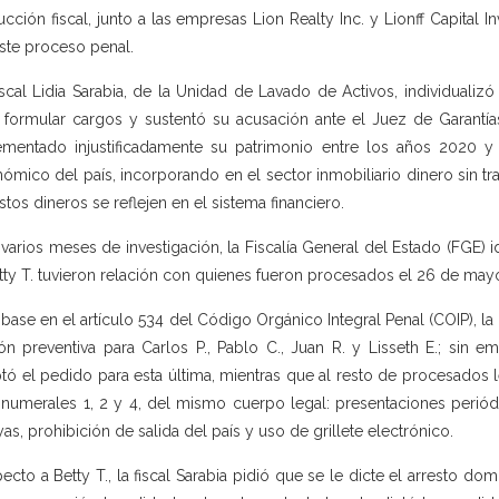
rucción fiscal, junto a las empresas Lion Realty Inc. y Lionff Capita
ste proceso penal.
iscal Lidia Sarabia, de la Unidad de Lavado de Activos, individual
 formular cargos y sustentó su acusación ante el Juez de Garantía
ementado injustificadamente su patrimonio entre los años 2020 y 
ómico del país, incorporando en el sector inmobiliario dinero sin tr
stos dineros se reflejen en el sistema financiero.
 varios meses de investigación, la Fiscalía General del Estado (FGE) ide
tty T. tuvieron relación con quienes fueron procesados el 26 de may
base en el artículo 534 del Código Orgánico Integral Penal (COIP), la
ión preventiva para Carlos P., Pablo C., Juan R. y Lisseth E.; sin
tó el pedido para esta última, mientras que al resto de procesados l
 numerales 1, 2 y 4, del mismo cuerpo legal: presentaciones periódic
as, prohibición de salida del país y uso de grillete electrónico.
ecto a Betty T., la fiscal Sarabia pidió que se le dicte el arresto dom