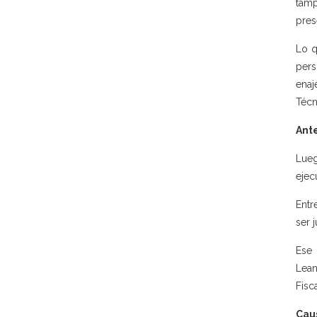
tamp
pres
Lo q
pers
enaj
Técn
Ant
Lueg
ejec
Entr
ser 
Ese 
Lean
Fisc
Caus