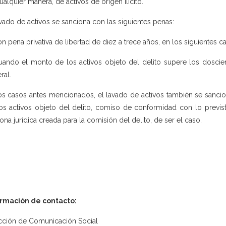
ualquier manera, de activos de origen ilícito.
avado de activos se sanciona con las siguientes penas:
on pena privativa de libertad de diez a trece años, en los siguientes c
uando el monto de los activos objeto del delito supere los doscien
ral.
os casos antes mencionados, el lavado de activos también se sanci
os activos objeto del delito, comiso de conformidad con lo previst
ona jurídica creada para la comisión del delito, de ser el caso.
ormación de contacto:
cción de Comunicación Social