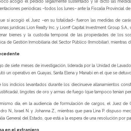
oco acogió el pedido legalmente sustentado y le dictó las medidas 
entaciones periódicas –todos los lunes– ante la Fiscalía Provincial d
ue sí acogió el Juez –en su totalidad– fueron las medidas de carác
onas jurídicas Lion Realty Inc. y Lionff Capital Investment Group S.A.
enar bienes y la custodia temporal de las propiedades de los so
ica de Gestión Inmobiliaria del Sector Público (Inmobiliar), mientras d
ecedente
o de siete meses de investigación, liderada por la Unidad de Lavado
utó un operativo en Guayas, Santa Elena y Manabí en el que se detuvo a
e los indicios levantados durante los diecinueve allanamientos con
justificada), lingotes de oro y armas de fuego (que tampoco tenían pe
mismo día, en la audiencia de formulación de cargos, el Juez de G
dro N., Israel N. y Johanna Z., mientras que para Lina P. dispuso med
alía General del Estado, que está a la espera de una resolución por pa
a en el extranjero