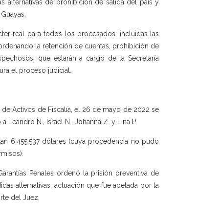
alternativas de prohibición de salida del país y
e Guayas.
ter real para todos los procesados, incluidas las
, ordenando la retención de cuentas, prohibición de
spechosos, que estarán a cargo de la Secretaría
ura el proceso judicial.
 de Activos de Fiscalía, el 26 de mayo de 2022 se
 Leandro N., Israel N., Johanna Z. y Lina P.
stan 6’455.537 dólares (cuya procedencia no pudo
rmisos).
arantías Penales ordenó la prisión preventiva de
idas alternativas, actuación que fue apelada por la
rte del Juez.