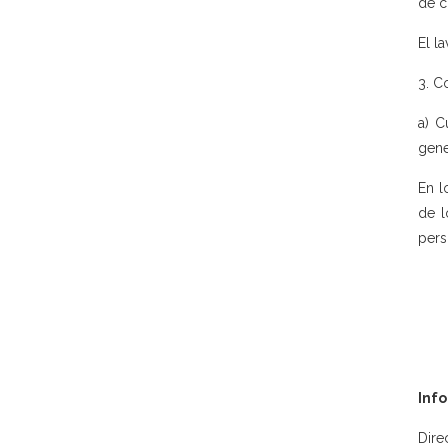
de c
El l
3. C
a) C
gene
En l
de l
pers
Inf
Dire