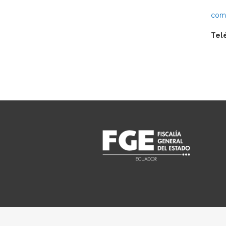
comu
Tel