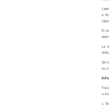
Lean
a fi
cáps
El e
elem
La d
Anto
Sin 
su c
Info
Fisc
o ind
1. T