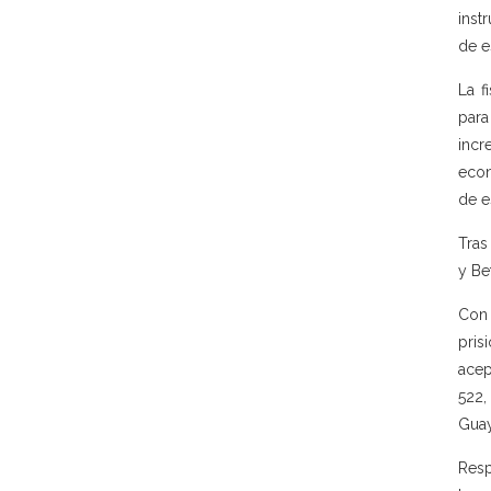
inst
de e
La f
para
incr
econ
de e
Tras
y Be
Con 
pris
acep
522,
Guay
Resp