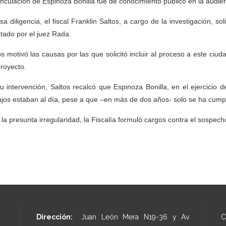
inculación de Espinoza Bonilla fue de conocimiento público en la audi
sa diligencia, el fiscal Franklin Saltos, a cargo de la investigación, so
tado por el juez Rada.
os motivó las causas por las que solicitó incluir al proceso a este ciu
proyecto.
u intervención, Saltos recalcó que Espinoza Bonilla, en el ejercicio de
ajos estaban al día, pese a que –en más de dos años- solo se ha cump
 la presunta irregularidad, la Fiscalía formuló cargos contra el sospech
Dirección:
Juan León Mera N19-36 y Av.
C