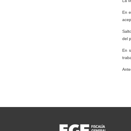
La v
En e
acep
Salt
del 
En s
trab
Ante