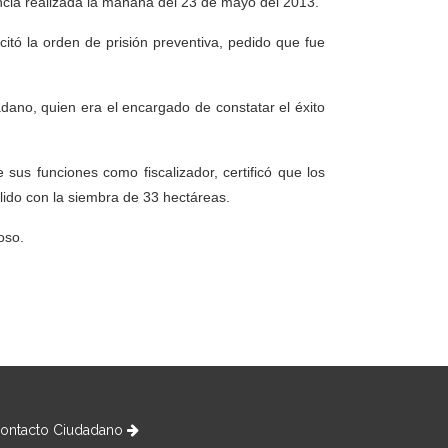
encia realizada la mañana del 23 de mayo del 2013.
licitó la orden de prisión preventiva, pedido que fue
dadano, quien era el encargado de constatar el éxito
 sus funciones como fiscalizador, certificó que los
lido con la siembra de 33 hectáreas.
oso.
ontacto Ciudadano