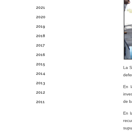
2021
2020
2019
2018
2017
2016
2015
La S
2014
defe
2013
En l
2012
inve
de b
2011
En l
recu
supu