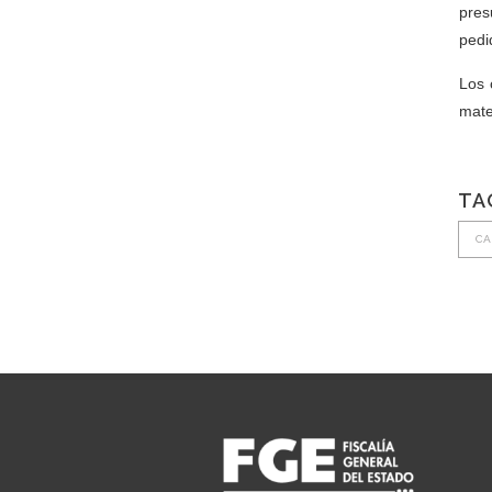
pres
pedi
Los 
mate
TA
CA