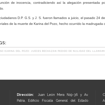
unción de inocencia, contradiciendo así la alegación presentada p
do.
ciudadanos D.P. G.S. y J. S. fueron llamados a juicio, el pasado 24 d
riales de la muerte de Karina del Pozo, hecho ocurrido la madrugada
GS:
SO KARINA DEL POZO: JUECES RECHAZAN PEDIDO DE NULIDAD DEL LLAMAMI
Dirección:
Juan León Mera N19-36 y Av.
C
Patria, Edificio Fiscalía General del Estado
A