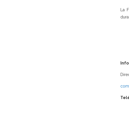
La F
dura
Inf
Dire
comu
Tel