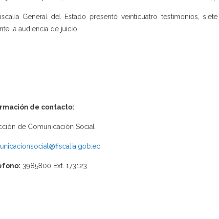
iscalía General del Estado presentó veinticuatro testimonios, siet
nte la audiencia de juicio.
ormación de contacto:
cción de Comunicación Social
nicacionsocial@fiscalia.gob.ec
éfono:
3985800 Ext. 173123