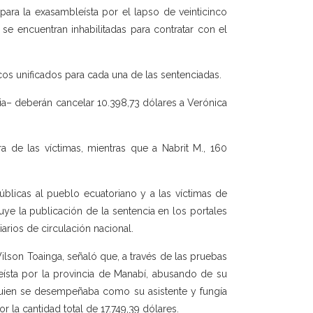
ara la exasambleísta por el lapso de veinticinco
e encuentran inhabilitadas para contratar con el
os unificados para cada una de las sentenciadas.
ria– deberán cancelar 10.398,73 dólares a Verónica
ra de las víctimas, mientras que a Nabrit M., 160
blicas al pueblo ecuatoriano y a las víctimas de
uye la publicación de la sentencia en los portales
iarios de circulación nacional.
Wilson Toainga, señaló que, a través de las pruebas
eísta por la provincia de Manabí, abusando de su
quien se desempeñaba como su asistente y fungía
la cantidad total de 17.749,39 dólares.