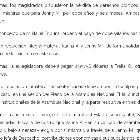
ás, los magistrados dispusieron la pérdida de derechos políticos p
, mientras que para Jenny M., por doce años y seis meses. Ambas s
do.
concepto de multa, el Tribunal ordenó el pago de doce salarios básic
 reparación integral material, Karina A. y Jenny M. –de forma solida
una de las víctima en este caso.
ás, la exlegisladora deberá pagar 4.937,56 dólares a Frella O., ot
res.
 reparación inmaterial las sentenciadas deberán pedir disculpas pú
 caso, en una sesión del Pleno de la Asamblea Nacional. El fallo incl
institucionales de la Asamblea Nacional y la parte resolutiva en tres d
nte la audiencia de juicio, el fiscal general del Estado (subrogante), 
entadas, Fiscalía demostró que Karina A. –en su calidad de asambl
o y bajo amenaza– exigió por sí misma y a través de a Jenny M., 
 jefa de Despacho, contribuciones económicas a sus subalternos, por 