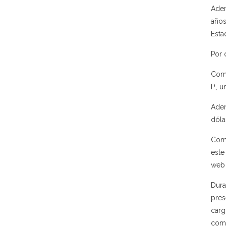
Adem
años
Esta
Por 
Como
P., 
Adem
dóla
Como
este
web 
Dura
pres
carg
como