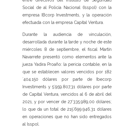
entre directivos del Instituto de Seguridad
Social de al Policía Nacional (Isspol) con la
empresa IBcorp Investments, y la operación
efectuada con la empresa Capital Ventura.
Durante la audiencia de vinculación,
desarrollada durante la tarde y noche de este
miércoles 8 de septiembre, el fiscal Martín
Navarrete presentó como elementos ante la
jueza Yadira Proaño: la pericia contable, en la
que se establecen valores vencidos por 182
´404.150 dólares por parte de Ibecorp
Investiments y 5´959.807,31 dólares por parte
de Capital Ventura, vencidos al 6 de abril del
2021, y por vencer de 27´335.989,00 dólares;
lo que da un total de 215´699.946,31 dólares
en operaciones que no han sido entregados
al Isspol.