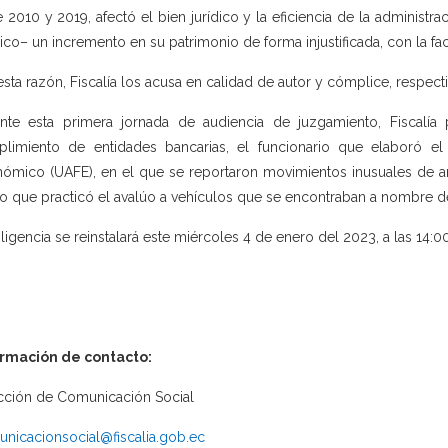
e 2010 y 2019, afectó el bien jurídico y la eficiencia de la administr
ico– un incremento en su patrimonio de forma injustificada, con la fac
esta razón, Fiscalía los acusa en calidad de autor y cómplice, respect
nte esta primera jornada de audiencia de juzgamiento, Fiscalía p
limiento de entidades bancarias, el funcionario que elaboró el
ómico (UAFE), en el que se reportaron movimientos inusuales de 
to que practicó el avalúo a vehículos que se encontraban a nombre d
iligencia se reinstalará este miércoles 4 de enero del 2023, a las 14:00
ormación de contacto:
cción de Comunicación Social
nicacionsocial@fiscalia.gob.ec