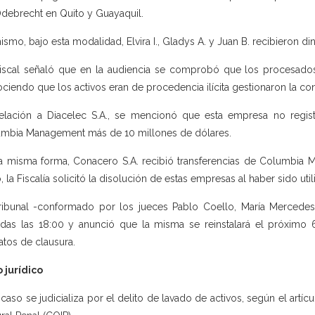
debrecht en Quito y Guayaquil.
ismo, bajo esta modalidad, Elvira I., Gladys A. y Juan B. recibieron d
iscal señaló que en la audiencia se comprobó que los procesados
ciendo que los activos eran de procedencia ilícita gestionaron la co
elación a Diacelec S.A., se mencionó que esta empresa no regist
mbia Management más de 10 millones de dólares.
a misma forma, Conacero S.A. recibió transferencias de Columbia 
o, la Fiscalía solicitó la disolución de estas empresas al haber sido uti
ribunal -conformado por los jueces Pablo Coello, María Mercedes
das las 18:00 y anunció que la misma se reinstalará el próximo 6
atos de clausura.
 jurídico
 caso se judicializa por el delito de lavado de activos, según el artíc