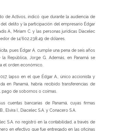
ado de Activos, indicó que durante la audiencia de
del delito y la participación del empresario Édgar
adis A., Miriam C. y las personas jurídicas Diacelec
ededor de 14’602.238,49 de dólares.
ilícita, pues Édgar A. cumple una pena de seis años
e la República, Jorge G. Además, en Panamá se
ra el orden económico.
017, lapso en el que Édgar A., único accionista y
da en Panamá, habría recibido transferencias de
el pago de sobornos o coimas.
us cuentas bancarias de Panamá, cuyas firmas
B., Elvira I., Diacelec S.A. y Conacero S.A.
 S.A. no registró en la contabilidad, a través de
nero en efectivo que fue entregado en las oficinas