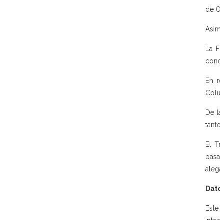
de O
Asim
La F
cono
En r
Colu
De l
tant
El T
pasa
aleg
Dato
Este