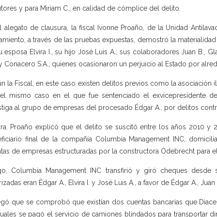
tores y para Miriam C., en calidad de cómplice del delito.
l alegato de clausura, la fiscal Ivonne Proaño, de la Unidad Antilav
amiento, a través de las pruebas expuestas, demostró la materialidad 
su esposa Elvira I., su hijo José Luis A.; sus colaboradores Juan B., Gl
 y Conacero S.A., quienes ocasionaron un perjuicio al Estado por alr
n la Fiscal, en este caso existen delitos previos como la asociación 
el mismo caso en el que fue sentenciado el exvicepresidente d
stiga al grupo de empresas del procesado Édgar A., por delitos cont
ra. Proaño explicó que el delito se suscitó entre los años 2010 y 2
ficiario final de la compañía Columbia Management INC, domicilia
tas de empresas estructuradas por la constructora Odebrecht para 
o, Columbia Management INC transfirió y giró cheques desde s
izadas eran Édgar A., Elvira I. y José Luis A., a favor de Édgar A., Juan 
gó que se comprobó que existían dos cuentas bancarias que Diacelec
cuales se pagó el servicio de camiones blindados para transportar di