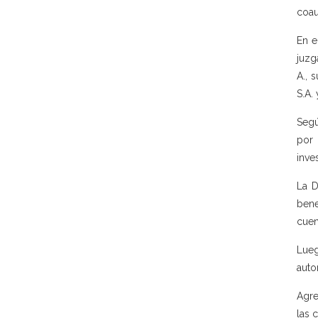
coau
En e
juzg
A., 
S.A.
Segú
por 
inve
La D
bene
cuen
Lueg
autor
Agre
las 