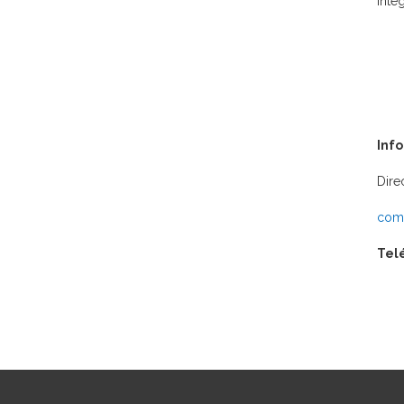
Inte
Inf
Dire
comu
Tel