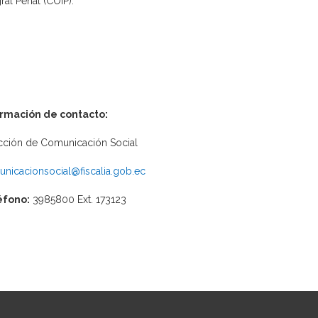
gral Penal (COIP).
ormación de contacto:
cción de Comunicación Social
nicacionsocial@fiscalia.gob.ec
éfono:
3985800 Ext. 173123