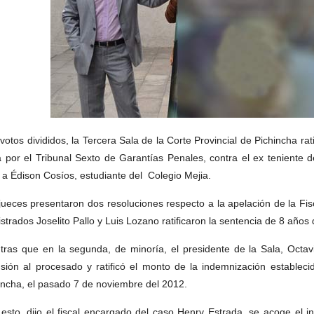
votos divididos, la Tercera Sala de la Corte Provincial de Pichincha rati
 por el Tribunal Sexto de Garantías Penales, contra el ex teniente d
r a Édison Cosíos, estudiante del Colegio Mejia.
jueces presentaron dos resoluciones respecto a la apelación de la Fisc
strados Joselito Pallo y Luis Lozano ratificaron la sentencia de 8 años
tras que en la segunda, de minoría, el presidente de la Sala, Octa
usión al procesado y ratificó el monto de la indemnización establec
incha, el pasado 7 de noviembre del 2012.
esto, dijo el fiscal encargado del caso Henry Estrada, se acoge el i