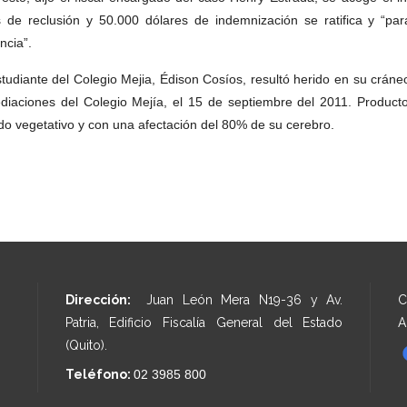
 de reclusión y 50.000 dólares de indemnización se ratifica y “par
ncia”.
studiante del Colegio Mejia, Édison Cosíos, resultó herido en su cráne
diaciones del Colegio Mejía, el 15 de septiembre del 2011. Producto
do vegetativo y con una afectación del 80% de su cerebro.
Dirección:
Juan León Mera N19-36 y Av.
C
Patria, Edificio Fiscalía General del Estado
A
(Quito).
Teléfono:
02 3985 800