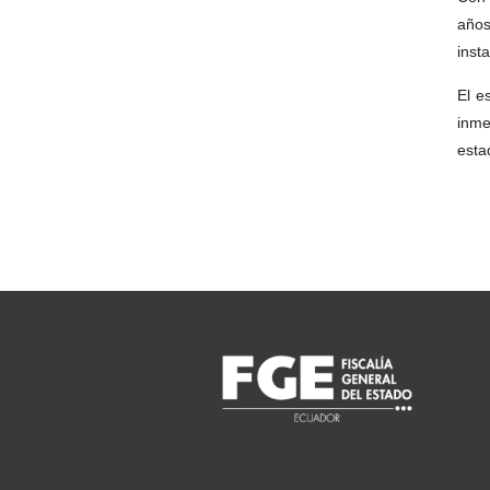
años
insta
El e
inme
esta