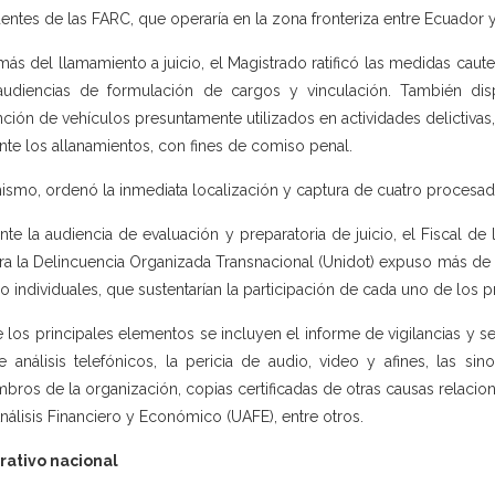
dentes de las FARC, que operaría en la zona fronteriza entre Ecuador
ás del llamamiento a juicio, el Magistrado ratificó las medidas caute
audiencias de formulación de cargos y vinculación. También disp
nción de vehículos presuntamente utilizados en actividades delictivas
nte los allanamientos, con fines de comiso penal.
ismo, ordenó la inmediata localización y captura de cuatro proces
nte la audiencia de evaluación y preparatoria de juicio, el Fiscal de
ra la Delincuencia Organizada Transnacional (Unidot) expuso más d
 individuales, que sustentarían la participación de cada uno de los 
e los principales elementos se incluyen el informe de vigilancias y 
e análisis telefónicos, la pericia de audio, video y afines, las s
bros de la organización, copias certificadas de otras causas relacio
nálisis Financiero y Económico (UAFE), entre otros.
rativo nacional