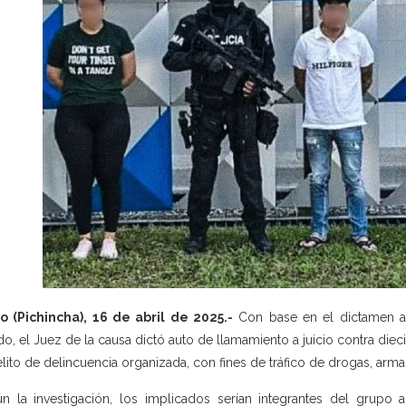
o (Pichincha), 16 de abril de 2025.-
Con base en el dictamen acu
do, el Juez de la causa dictó auto de llamamiento a juicio contra die
elito de delincuencia organizada, con fines de tráfico de drogas, arma
n la investigación, los implicados serían integrantes del grup