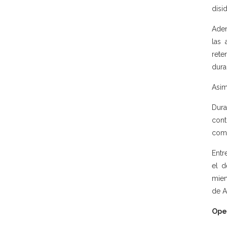
disi
Adem
las 
rete
dura
Asim
Dura
cont
como
Entr
el d
miem
de A
Ope