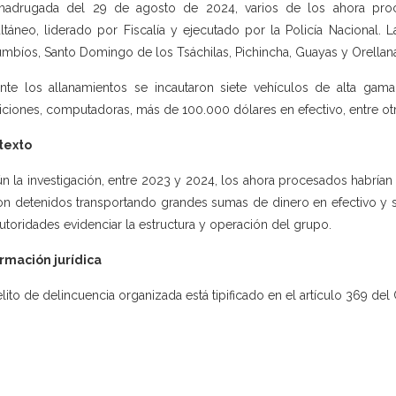
madrugada del 29 de agosto de 2024, varios de los ahora proc
ltáneo, liderado por Fiscalía y ejecutado por la Policía Nacional. L
mbíos, Santo Domingo de los Tsáchilas, Pichincha, Guayas y Orellan
nte los allanamientos se incautaron siete vehículos de alta gama,
ciones, computadoras, más de 100.000 dólares en efectivo, entre otr
texto
n la investigación, entre 2023 y 2024, los ahora procesados habrían 
on detenidos transportando grandes sumas de dinero en efectivo y sus
autoridades evidenciar la estructura y operación del grupo.
rmación jurídica
elito de delincuencia organizada está tipificado en el artículo 369 del