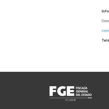
Inf
Dire
comu
Tel