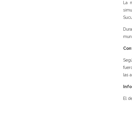
La 
simu
Sucu
Dura
muni
Con
Segú
fuer
las 
Info
El d