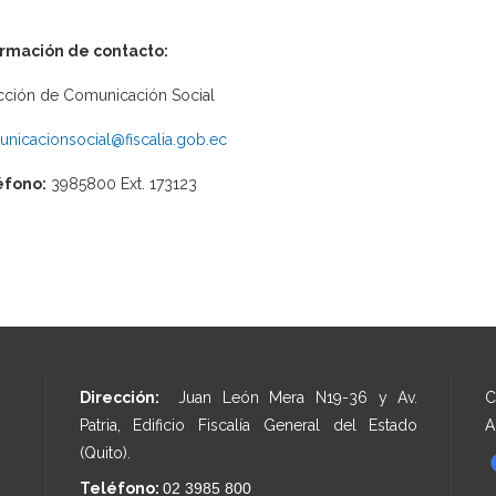
ormación de contacto:
cción de Comunicación Social
nicacionsocial@fiscalia.gob.ec
éfono:
3985800 Ext. 173123
Dirección:
Juan León Mera N19-36 y Av.
C
Patria, Edificio Fiscalía General del Estado
A
(Quito).
Teléfono:
02 3985 800