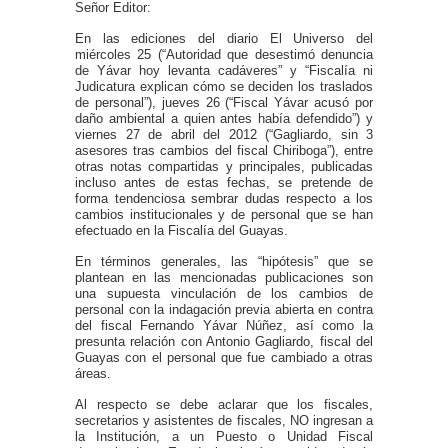
Señor Editor:
En las ediciones del diario El Universo del
miércoles 25 (“Autoridad que desestimó denuncia
de Yávar hoy levanta cadáveres” y “Fiscalía ni
Judicatura explican cómo se deciden los traslados
de personal”), jueves 26 (“Fiscal Yávar acusó por
daño ambiental a quien antes había defendido”) y
viernes 27 de abril del 2012 (“Gagliardo, sin 3
asesores tras cambios del fiscal Chiriboga”), entre
otras notas compartidas y principales, publicadas
incluso antes de estas fechas, se pretende de
forma tendenciosa sembrar dudas respecto a los
cambios institucionales y de personal que se han
efectuado en la Fiscalía del Guayas.
En términos generales, las “hipótesis” que se
plantean en las mencionadas publicaciones son
una supuesta vinculación de los cambios de
personal con la indagación previa abierta en contra
del fiscal Fernando Yávar Núñez, así como la
presunta relación con Antonio Gagliardo, fiscal del
Guayas con el personal que fue cambiado a otras
áreas.
Al respecto se debe aclarar que los fiscales,
secretarios y asistentes de fiscales, NO ingresan a
la Institución, a un Puesto o Unidad Fiscal