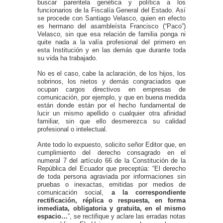
buscar parentela genética y política a los
funcionarios de la Fiscalía General del Estado. Así
se procede con Santiago Velasco, quien en efecto
es hermano del asambleísta Francisco (“Paco”)
Velasco, sin que esa relación de familia ponga ni
quite nada a la valía profesional del primero en
esta Institución y en las demás que durante toda
su vida ha trabajado.
No es el caso, cabe la aclaración, de los hijos, los
sobrinos, los nietos y demás congraciados que
ocupan cargos directivos en empresas de
comunicación, por ejemplo, y que en buena medida
están donde están por el hecho fundamental de
lucir un mismo apellido o cualquier otra afinidad
familiar, sin que ello desmerezca su calidad
profesional o intelectual.
Ante todo lo expuesto, solicito señor Editor que, en
cumplimiento del derecho consagrado en el
numeral 7 del artículo 66 de la Constitución de la
República del Ecuador que preceptúa: “El derecho
de toda persona agraviada por informaciones sin
pruebas o inexactas, emitidas por medios de
comunicación social,
a la correspondiente
rectificación, réplica o respuesta, en forma
inmediata, obligatoria y gratuita, en el mismo
espacio…
”, se rectifique y aclare las erradas notas