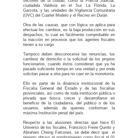
sectores de la ciudad, como la Policía Judicial,
ciudadela Valdivia en el Sur, La Florida, La
Garzota, y las unidades de Vigilancia Comunitaria
(UVC) del Cuartel Modelo y el Recreo en Durán.
Otra de las causas, que con lógica se aplica para
efectuar los cambios, es la baja producción en sus
despachos, lo cual es fácilmente comprobable en
la inacción en procesos que los agentes fiscales
tienen a su cargo.
Tampoco deben desconocerse las renuncias, los
cambios de domicilio o la solicitud de los propios
funcionarios, cuando éstos consideran que ya ha
pasado suficiente tiempo en una unidad y por ende
solicitan pasar a otra para no caer en la monotonía.
Ello es parte de la dinámica institucional de la
Fiscalía General del Estado y de las fiscalías
provinciales, así como de toda institución pública o
privada que busca crecer y desarrollarse en
beneficio de la ciudadanía, del público o de los
usuarios, además de quienes conforman la
máxima Institución penal del país.
Respecto a las alusiones directas que hace El
Universo de los fiscales, Francisco Freire Quinto y
Abraham Cheing Falcones, se debe decir que el
primero obtuvo el nombramiento como fiscal el 01