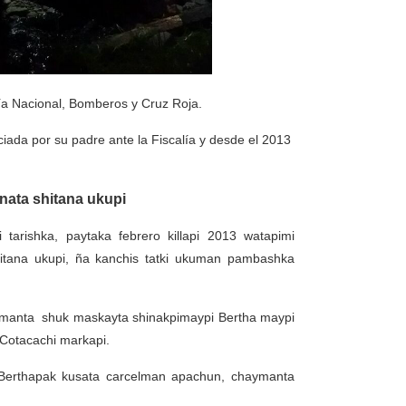
cía Nacional, Bomberos y Cruz Roja.
iada por su padre ante la Fiscalía y desde el 2013
ata shitana ukupi
tarishka, paytaka febrero killapi 2013 watapimi
tana ukupi, ña kanchis tatki ukuman pambashka
amanta shuk maskayta shinakpimaypi Bertha maypi
Cotacachi markapi.
Berthapak kusata carcelman apachun, chaymanta