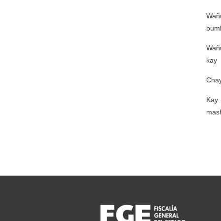
Wañu
bum
Wañu
kay 
Chay
Kay 
mash