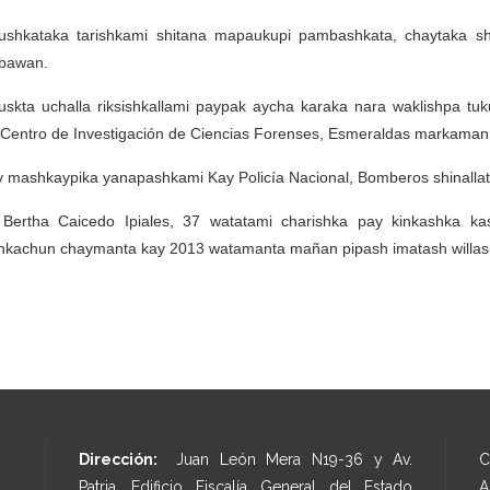
shkataka tarishkami shitana mapaukupi pambashkata, chaytaka sh
bawan.
skta uchalla riksishkallami paypak aycha karaka nara waklishpa tu
Centro de Investigación de Ciencias Forenses, Esmeraldas markama
 mashkaypika yanapashkami Kay Policía Nacional, Bomberos shinalla
Bertha Caicedo Ipiales, 37 watatami charishka pay kinkashka kas
kachun chaymanta kay 2013 watamanta mañan pipash imatash willash
Dirección:
Juan León Mera N19-36 y Av.
C
Patria, Edificio Fiscalía General del Estado
A