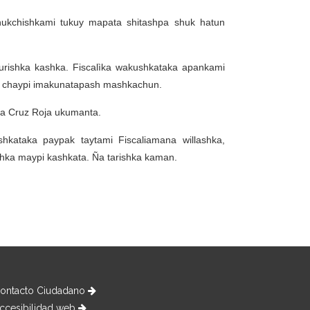
ukchishkami tukuy mapata shitashpa shuk hatun
kurishka kashka. Fiscalìka wakushkataka apankami
n chaypi imakunatapash mashkachun.
ta Cruz Roja ukumanta.
hkataka paypak taytami Fiscaliamana willashka,
ka maypi kashkata. Ña tarishka kaman.
ontacto Ciudadano
ccesibilidad web