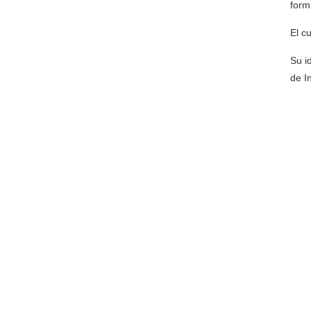
form
El c
Su i
de I