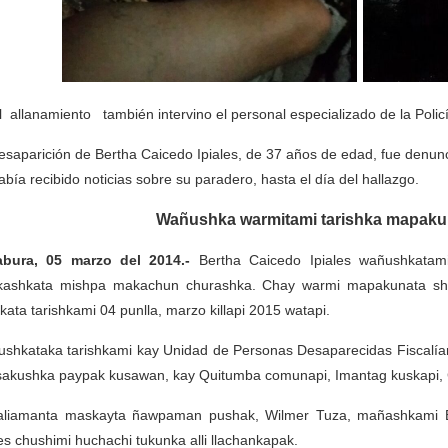
l allanamiento también intervino el personal especializado de la Poli
esaparición de Bertha Caicedo Ipiales, de 37 años de edad, fue denunc
abía recibido noticias sobre su paradero, hasta el día del hallazgo.
Wañushka warmitami tarishka mapakun
abura, 05 marzo del 2014.-
Bertha Caicedo Ipiales wañushkatami 
kashkata mishpa makachun churashka. Chay warmi mapakunata shi
kata tarishkami 04 punlla, marzo killapi 2015 watapi.
shkataka tarishkami kay Unidad de Personas Desaparecidas Fiscalí
akushka paypak kusawan, kay Quitumba comunapi, Imantag kuskapi, 
aliamanta maskayta ñawpaman pushak, Wilmer Tuza, mañashkami 
es chushimi huchachi tukunka alli llachankapak.