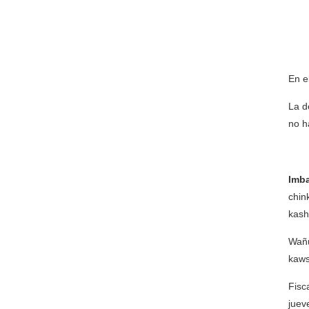
En e
La d
no h
Imb
chin
kash
Wañu
kaws
Fisc
juev