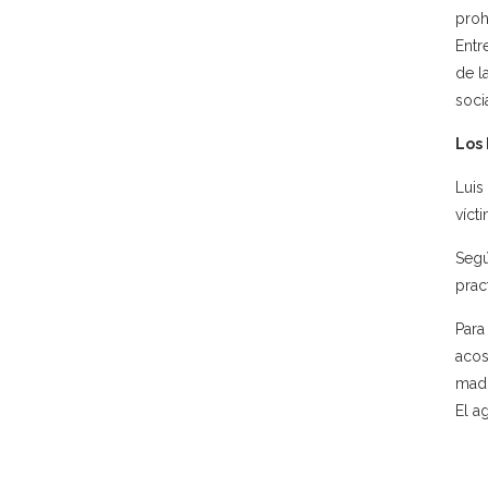
proh
Entr
de l
soci
Los
Luis
víct
Segú
prac
Para
acos
madr
El a