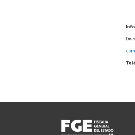
Inf
Dire
comu
Tel