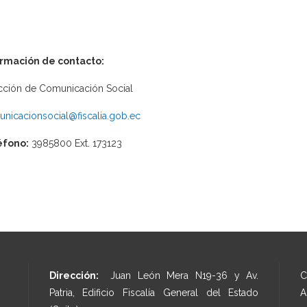
ormación de contacto:
cción de Comunicación Social
nicacionsocial@fiscalia.gob.ec
éfono:
3985800 Ext. 173123
Dirección:
Juan León Mera N19-36 y Av.
C
Patria, Edificio Fiscalía General del Estado
A