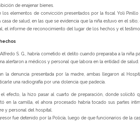
ibición de enajenar bienes.
e los elementos de convicción presentados por la fiscal Yoli Pinill
a casa de salud, en las que se evidencia que la niña estuvo en el sitio
al, el informe de reconocimiento del lugar de los hechos y el testimon
 hechos
 Alfredo S. G., habría cometido el delito cuando preparaba a la niña pa
ima alertaron a médicos y personal que labora en la entidad de salud.
n la denuncia presentada por la madre, ambas llegaron al Hospit
ticarle una radiografía por una dolencia que padecía.
 el efecto, la hizo pasar al cuarto de preparación, donde solicitó
tó en la camilla, el ahora procesado habría tocado sus partes íntim
e y personal del hospital.
gresor fue detenido por la Policía, luego de que funcionarios de la ca