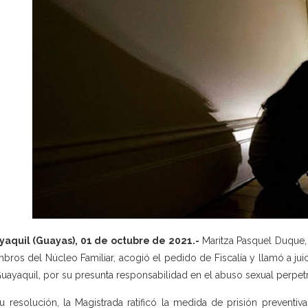
aquil (Guayas), 01 de octubre de 2021.-
Maritza Pasquel Duque, 
bros del Núcleo Familiar, acogió el pedido de Fiscalía y llamó a juic
uayaquil, por su presunta responsabilidad en el abuso sexual perpet
u resolución, la Magistrada ratificó la medida de prisión preventi