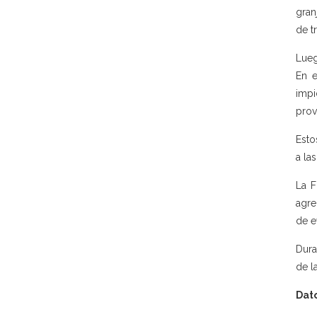
gran
de t
Lueg
En e
impi
prov
Esto
a las
La F
agre
de e
Dura
de l
Dato