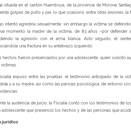
ja situada en el cantón Huamboya, de la provincia de Morona Santiago
reinta golpes de puño y pie, lo que ocasionó, entre otras lesiones, la f
o intentó agredirla sexualmente, sin embargo la víctima se defendió,
se momento la madre de la víctima, de 83 años –por defender a s
diendo la agresión con el arma blanca. Acto seguido, el sente
ocándole una fractura en su antebrazo izquierdo.
s hechos fueron presenciados por una adolescente, quien solicitó ayu
 víctimas.
iscalía expuso entre las pruebas: el testimonio anticipado de la víc
dida y a su madre, así como las pericias psicológica, de entorno soc
videncias.
nte la audiencia de juicio, la Fiscalía contó con los testimonios de lo
a adolescente que presenció los hechos y de las personas que acudie
 jurídico