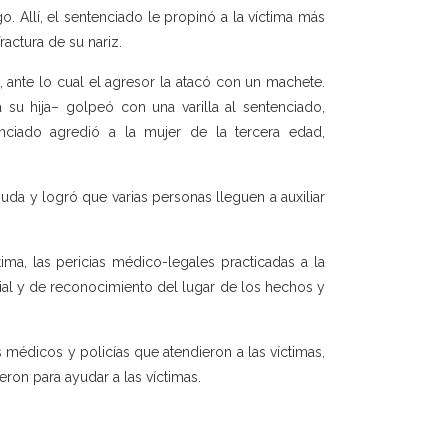
. Allí, el sentenciado le propinó a la víctima más
ractura de su nariz.
 ante lo cual el agresor la atacó con un machete.
u hija– golpeó con una varilla al sentenciado,
nciado agredió a la mujer de la tercera edad,
da y logró que varias personas lleguen a auxiliar
tima, las pericias médico-legales practicadas a la
ial y de reconocimiento del lugar de los hechos y
s médicos y policías que atendieron a las víctimas,
ron para ayudar a las víctimas.