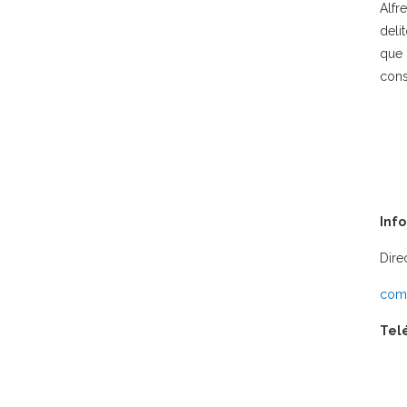
Alfr
deli
que 
con
Inf
Dire
comu
Tel