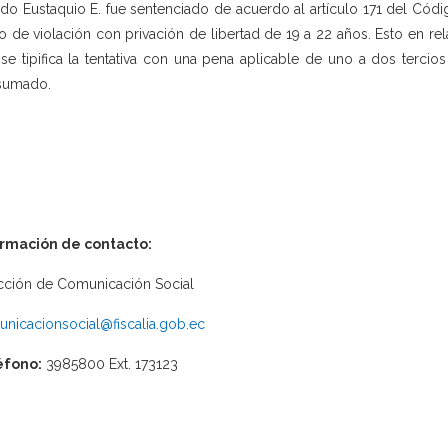
edo Eustaquio E. fue sentenciado de acuerdo al artículo 171 del Códi
to de violación con privación de libertad de 19 a 22 años. Esto en re
se tipifica la tentativa con una pena aplicable de uno a dos tercios
sumado.
ormación de contacto:
cción de Comunicación Social
nicacionsocial@fiscalia.gob.ec
éfono:
3985800 Ext. 173123