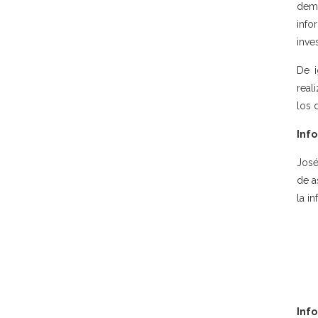
demo
info
inve
De i
real
los 
Info
José
de a
la in
Inf