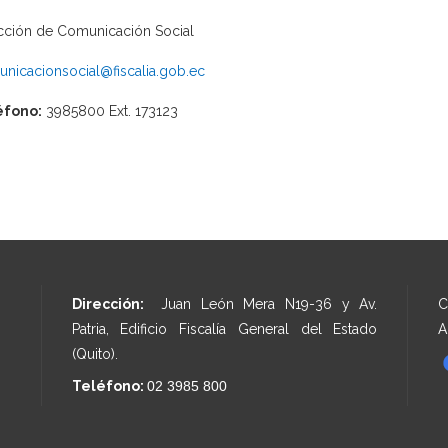
cción de Comunicación Social
nicacionsocial@fiscalia.gob.ec
éfono:
3985800 Ext. 173123
Dirección:
Juan León Mera N19-36 y Av.
C
Patria, Edificio Fiscalía General del Estado
A
(Quito).
Teléfono:
02 3985 800