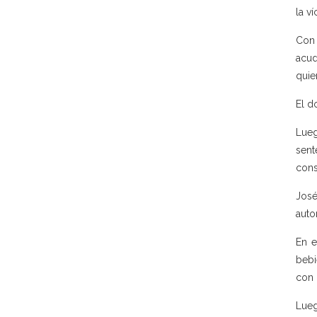
la ví
Con 
acud
quie
El d
Lueg
sent
cons
José
auto
En e
bebi
con 
Lueg