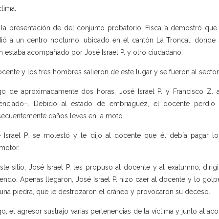
ctima.
la presentación de del conjunto probatorio, Fiscalía demostró que
ió a un centro nocturno, ubicado en el cantón La Troncal, donde
n estaba acompañado por José Israel P. y otro ciudadano.
ocente y los tres hombres salieron de este lugar y se fueron al sector
o de aproximadamente dos horas, José Israel P. y Francisco Z.
enciado–. Debido al estado de embriaguez, el docente perdió 
ecuentemente daños leves en la moto.
 Israel P. se molestó y le dijo al docente que él debía pagar l
motor.
ste sitio, José Israel P. les propuso al docente y al exalumno, dirig
endo. Apenas llegaron, José Israel P. hizo caer al docente y lo go
una piedra, que le destrozaron el cráneo y provocaron su deceso.
o, el agresor sustrajo varias pertenencias de la víctima y junto al 