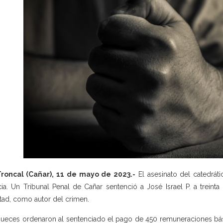
Troncal (Cañar), 11 de mayo de 2023.-
El asesinato del catedráti
icia. Un Tribunal Penal de Cañar sentenció a José Israel P. a trei
rtad, como autor del crimen.
jueces ordenaron al sentenciado el pago de 450 remuneraciones bási