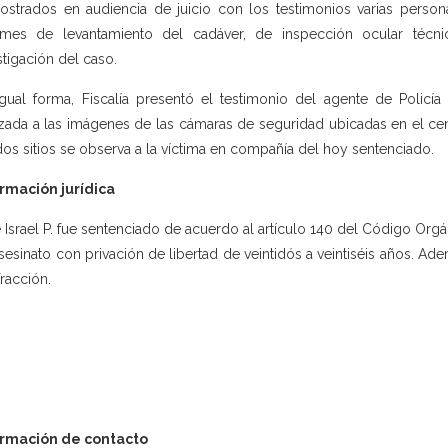
strados en audiencia de juicio con los testimonios varias personas
rmes de levantamiento del cadáver, de inspección ocular técn
stigación del caso.
gual forma, Fiscalía presentó el testimonio del agente de Policía
izada a las imágenes de las cámaras de seguridad ubicadas en el ce
dos sitios se observa a la víctima en compañía del hoy sentenciado.
rmación jurídica
 Israel P. fue sentenciado de acuerdo al artículo 140 del Código Orgáni
sesinato con privación de libertad de veintidós a veintiséis años. Ad
fracción.
ormación de contacto