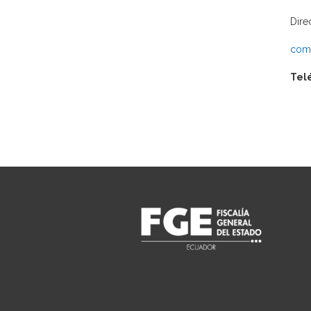
Dire
comu
Tel