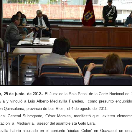
o, 25 de junio de 2012.-
El Juez de la Sala Penal de la Corte Nacional de 
alía y vinculó a Luis Alberto Mediavilla Paredes, como presunto encubridor
n Quinsaloma, provincia de Los Ríos, el 4 de agosto del 2011.
iscal General Subrogante, César Morales, manifestó que existen elemento
tación a Mediavilla, asesor del asambleísta Galo Lara.
avilla habría alquilado en el conjunto “ciudad Colón” en Guayaquil un d