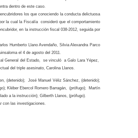
ntra dentro de este caso.
 encubridores los que conociendo la conducta delictuosa
 por la cual la Fiscalía consideró que el comportamiento
cubridor, en la instrucción fiscal 038-2012, seguida por
 Carlos Humberto Llano Avendaño, Silvia Alexandra Parco
uinsaloma el 4 de agosto del 2011.
iscal General del Estado, se vinculó a Galo Lara Yépez,
ual del triple asesinato, Carolina Llanos.
en, (detenido); José Manuel Véliz Sánchez, (detenido);
go); Kléber Ebercol Romero Barragán, (prófugo); Martín
ado a la instrucción); Gilberth Llanos, (prófugo).
r con las investigaciones.