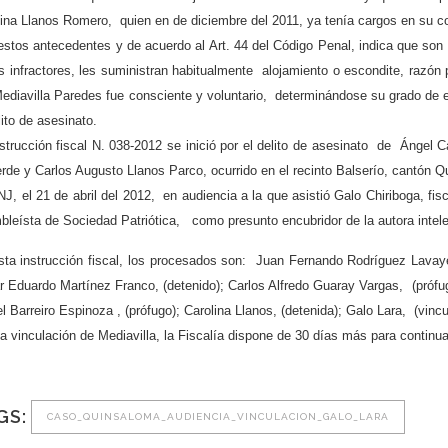
ina Llanos Romero, quien en de diciembre del 2011, ya tenía cargos en su co
stos antecedentes y de acuerdo al Art. 44 del Código Penal, indica que son
s infractores, les suministran habitualmente alojamiento o escondite, razón
diavilla Paredes fue consciente y voluntario, determinándose su grado de en
lito de asesinato.
strucción fiscal N. 038-2012 se inició por el delito de asesinato de Ángel
rde y Carlos Augusto Llanos Parco, ocurrido en el recinto Balserío, cantón Q
J, el 21 de abril del 2012, en audiencia a la que asistió Galo Chiriboga, f
leísta de Sociedad Patriótica, como presunto encubridor de la autora intelect
sta instrucción fiscal, los procesados son: Juan Fernando Rodríguez Lavay
r Eduardo Martínez Franco, (detenido); Carlos Alfredo Guaray Vargas, (prófu
l Barreiro Espinoza , (prófugo); Carolina Llanos, (detenida); Galo Lara, (vincul
a vinculación de Mediavilla, la Fiscalía dispone de 30 días más para continua
GS:
CASO_QUINSALOMA_AUDIENCIA_VINCULACION_GALO_LARA