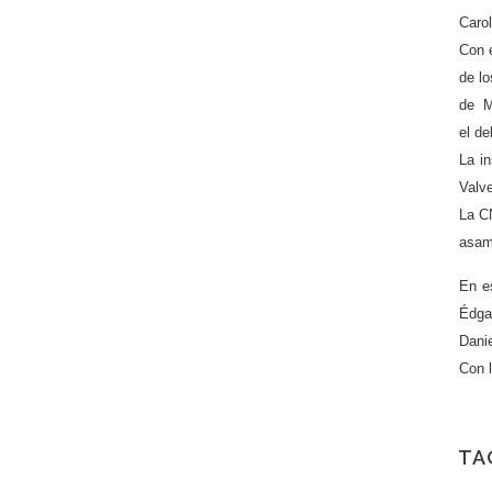
Carol
Con e
de lo
de Me
el de
La in
Valve
La CN
asamb
En e
Édga
Danie
Con l
TA