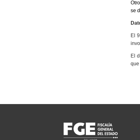
Otr
se 
Dat
El 9
invo
El d
que 