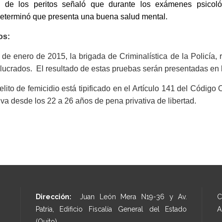
o de los peritos señaló que durante los exámenes psicol
determinó que presenta una buena salud mental.
os:
 de enero de 2015, la brigada de Criminalística de la Policía, 
lucrados. El resultado de estas pruebas serán presentadas en 
elito de femicidio está tipificado en el Artículo 141 del Códig
va desde los 22 a 26 años de pena privativa de libertad.
Dirección:
Juan León Mera N19-36 y Av.
C
Patria, Edificio Fiscalía General del Estado
A
(Quito).