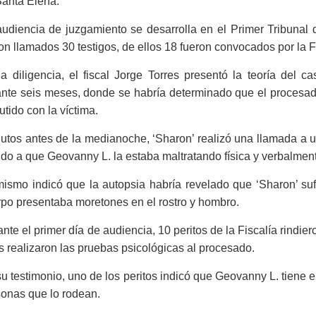
Santa Elena.
audiencia de juzgamiento se desarrolla en el Primer Tribunal
on llamados 30 testigos, de ellos 18 fueron convocados por la F
a diligencia, el fiscal Jorge Torres presentó la teoría del 
nte seis meses, donde se habría determinado que el procesado
utido con la víctima.
utos antes de la medianoche, ‘Sharon’ realizó una llamada a un
do a que Geovanny L. la estaba maltratando física y verbalmente
ismo indicó que la autopsia habría revelado que ‘Sharon’ suf
po presentaba moretones en el rostro y hombro.
nte el primer día de audiencia, 10 peritos de la Fiscalía rindie
s realizaron las pruebas psicológicas al procesado.
u testimonio, uno de los peritos indicó que Geovanny L. tiene el
onas que lo rodean.