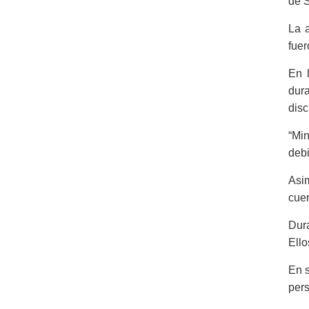
de 
La 
fuer
En l
dura
disc
“Min
debi
Asim
cuer
Dura
Ello
En s
pers