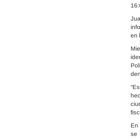
16:
Jua
inf
en 
Mie
ide
Pol
den
“Es
hec
ciu
fis
En 
se 