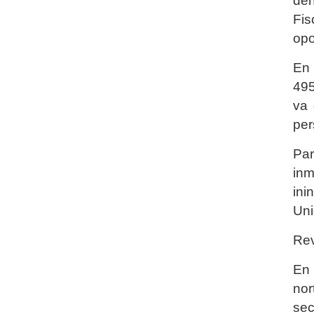
den
Fis
opo
En 
495
va 
per
Par
inm
ini
Uni
Rev
En 
nor
sec