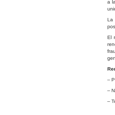
a l
uni
La 
pos
El 
re
fra
gen
Req
– P
– N
– T