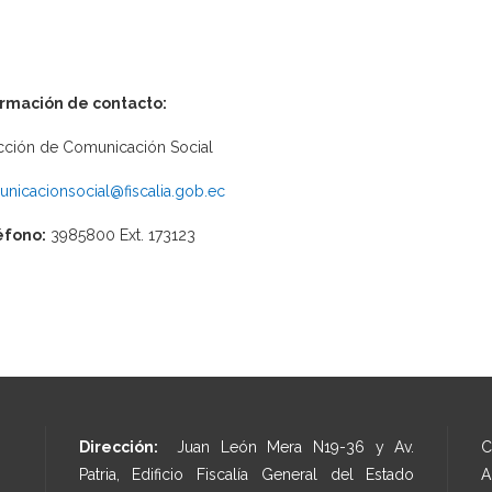
ormación de contacto:
cción de Comunicación Social
nicacionsocial@fiscalia.gob.ec
éfono:
3985800 Ext. 173123
Dirección:
Juan León Mera N19-36 y Av.
C
Patria, Edificio Fiscalía General del Estado
A