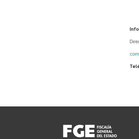
Inf
Dire
comu
Tel