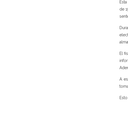
Esta
de 1
sent
Dura
elec
alma
El f
info
Adem
A es
toma
Esto