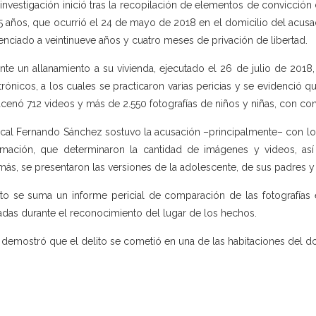
 investigación inició tras la recopilación de elementos de convicció
5 años, que ocurrió el 24 de mayo de 2018 en el domicilio del acusa
enciado a veintinueve años y cuatro meses de privación de libertad.
nte un allanamiento a su vivienda, ejecutado el 26 de julio de 2018
trónicos, a los cuales se practicaron varias pericias y se evidenció 
cenó 712 videos y más de 2.550 fotografías de niños y niñas, con con
iscal Fernando Sánchez sostuvo la acusación –principalmente– con los 
rmación, que determinaron la cantidad de imágenes y videos, as
ás, se presentaron las versiones de la adolescente, de sus padres y 
to se suma un informe pericial de comparación de las fotografías e
das durante el reconocimiento del lugar de los hechos.
 demostró que el delito se cometió en una de las habitaciones del d