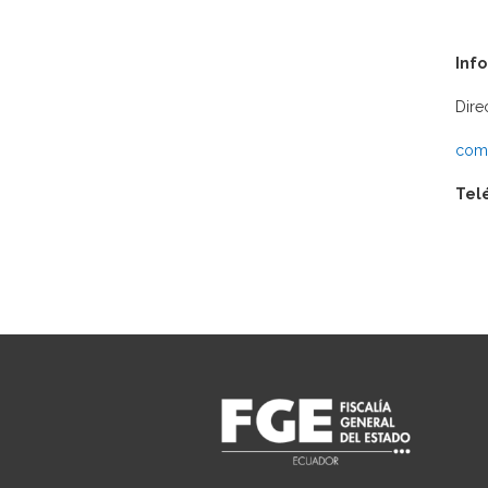
Inf
Dire
comu
Tel