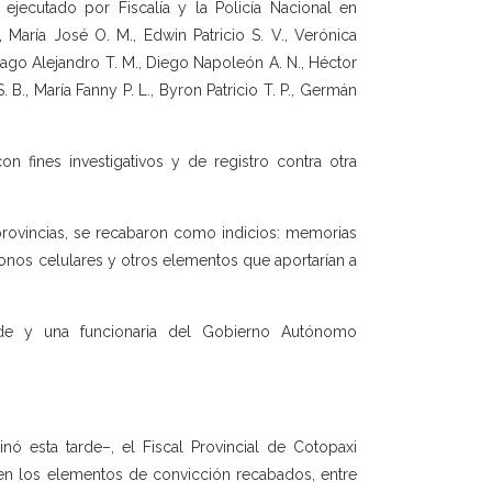
jecutado por Fiscalía y la Policía Nacional en
 María José O. M., Edwin Patricio S. V., Verónica
antiago Alejandro T. M., Diego Napoleón A. N., Héctor
. B., María Fanny P. L., Byron Patricio T. P., Germán
 fines investigativos y de registro contra otra
provincias, se recabaron como indicios: memorias
nos celulares y otros elementos que aportarían a
alde y una funcionaria del Gobierno Autónomo
 esta tarde–, el Fiscal Provincial de Cotopaxi
 en los elementos de convicción recabados, entre