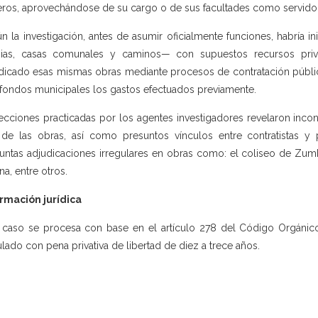
eros, aprovechándose de su cargo o de sus facultades como servidor
n la investigación, antes de asumir oficialmente funciones, habría
sias, casas comunales y caminos— con supuestos recursos priv
dicado esas mismas obras mediante procesos de contratación pública, 
fondos municipales los gastos efectuados previamente.
ecciones practicadas por los agentes investigadores revelaron incons
 de las obras, así como presuntos vínculos entre contratistas y p
untas adjudicaciones irregulares en obras como: el coliseo de Zum
na, entre otros.
rmación jurídica
 caso se procesa con base en el artículo 278 del Código Orgánico 
lado con pena privativa de libertad de diez a trece años.