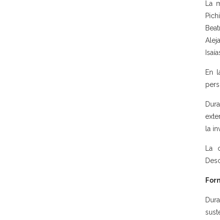
La m
Pich
Beat
Alej
Isaí
En l
pers
Dura
exte
la in
La 
Desc
For
Dura
sust