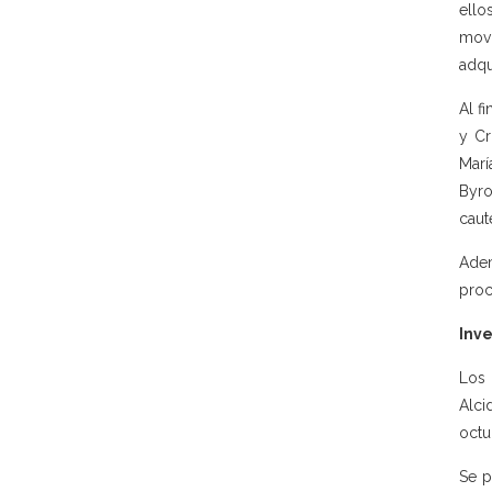
ello
mov
adqu
Al f
y Cr
Marí
Byro
caut
Adem
proc
Inve
Los 
Alci
octu
Se p