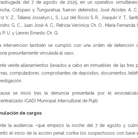
adrugada del 7 de agosto de 2025, en un operativo simultáneo e
incha, Cotopaxi y Tungurahua, fueron detenidos José Alcides A. C.,
riz V. Z., Tatiana Josselyn L. S., Luz del Rocío S. R., Joaquín V. T., S
andro G. C., Juan José A. C., Patricia Verónica Ch. O., María Fernanda S
as P. U. y Lennin Ernesto Ch. Q.
a intervención también se cumplió con una orden de detención con
ona presuntamente vinculada al caso.
nte veinte allanamientos llevados a cabo en inmuebles de las tres 
rnas, computadores, comprobantes de depósitos, documentos, teléfo
vestigación.
causa se inició tras la denuncia presentada por el exvicealc
entralizado (GAD) Municipal Intercultural de Pujilí.
mulación de cargos
nte la audiencia –que empezó la noche del 7 de agosto y culminó
entó el inicio de la acción penal contra los sospechosos con base