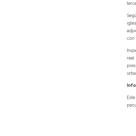
terc
Segú
igle
adju
con 
Insp
real
pres
urba
Info
Este
pecu