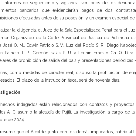
s: informes de seguimiento y vigilancia, versiones de los denuncia
imientos bancarios que evidenciarían pagos de dos contratist
isiciones efectuadas antes de su posesión, y un examen especial de l
inalizar la diligencia, el Juez de la Sala Especializada Penal para el
imen Organizado de la Corte Provincial de Justicia de Pichincha dis
a José O. M., Edwin Patricio S. V., Luz del Rocío S. R., Diego Napoleón
n Patricio T. P., Germán Isaías P. U. y Lennin Ernesto Ch. Q. Par
elares de prohibición de salida del país y presentaciones periódicas
ás, como medidas de carácter real, dispuso la prohibición de enaj
esados. El plazo de la instrucción fiscal será de noventa días.
stigación
hechos indagados están relacionados con contratos y proyecto
des A. C. asumió la alcaldía de Pujilí. La investigación, a cargo de la
bre de 2024.
resume que el Alcalde, junto con los demás implicados, habría util