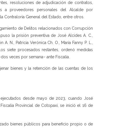
ntes, resoluciones de adjudicación de contratos,
as a proveedores personales del Alcalde por
a Contraloría General del Estado, entre otros.
 Juzgamiento de Delitos relacionados con Corrupción
puso la prisión preventiva de José Alcides A. C.,
 A. N., Patricia Verónica Ch. O., María Fanny P. L.,
a los siete procesados restantes, ordenó medidas
 –dos veces por semana– ante Fiscalía.
enar bienes y la retención de las cuentas de los
s ejecutados desde mayo de 2023, cuando José
 Fiscalía Provincial de Cotopaxi, se inició el 16 de
izado bienes públicos para beneficio propio o de