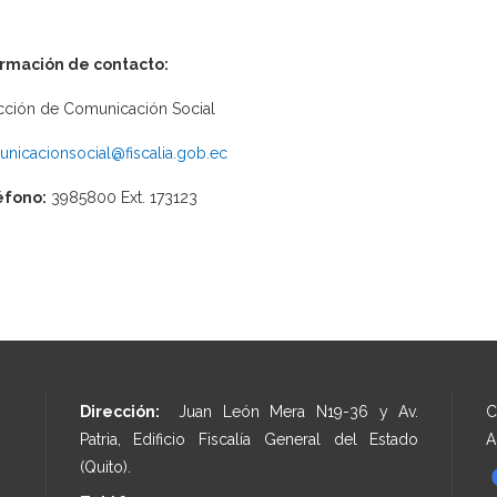
ormación de contacto:
cción de Comunicación Social
nicacionsocial@fiscalia.gob.ec
éfono:
3985800 Ext. 173123
Dirección:
Juan León Mera N19-36 y Av.
C
Patria, Edificio Fiscalía General del Estado
A
(Quito).