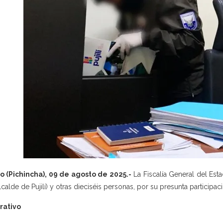
o (Pichincha), 09 de agosto de 2025.-
La Fiscalía General del Est
alcalde de Pujilí) y otras dieciséis personas, por su presunta participa
rativo