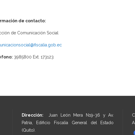
ormación de contacto:
cción de Comunicación Social
nicacionsocial@fiscalia.gob.ec
éfono:
3985800 Ext. 173123
Dirección:
Juan León Mera N19-36 y Av.
C
Patria, Edificio Fiscalía General del Estado
A
(Quito).