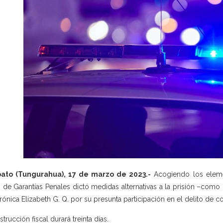
ato (Tungurahua), 17 de marzo de 2023.-
Acogiendo los elemen
 de Garantías Penales dictó medidas alternativas a la prisión –como 
rónica Elizabeth G. Q. por su presunta participación en el delito de c
strucción fiscal durará treinta días.