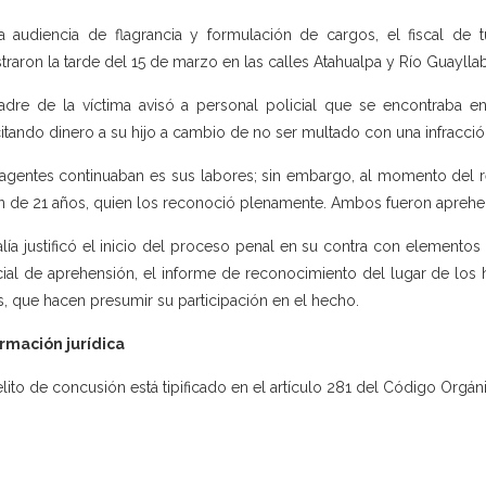
a audiencia de flagrancia y formulación de cargos, el fiscal de
straron la tarde del 15 de marzo en las calles Atahualpa y Río Guayll
adre de la víctima avisó a personal policial que se encontraba en
citando dinero a su hijo a cambio de no ser multado con una infracció
agentes continuaban es sus labores; sin embargo, al momento del re
n de 21 años, quien los reconoció plenamente. Ambos fueron aprehe
alía justificó el inicio del proceso penal en su contra con elementos
cial de aprehensión, el informe de reconocimiento del lugar de los h
s, que hacen presumir su participación en el hecho.
rmación jurídica
elito de concusión está tipificado en el artículo 281 del Código Orgáni