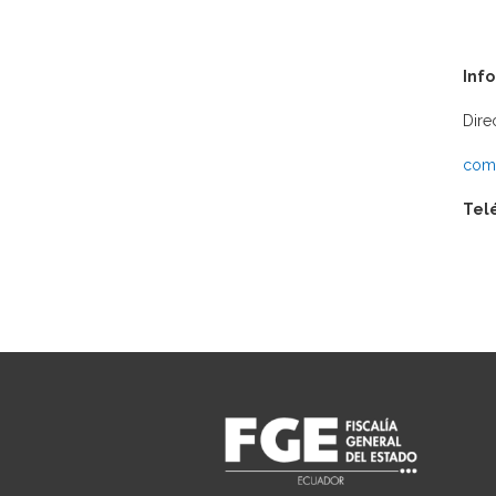
Inf
Dire
comu
Tel