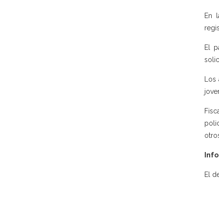
En l
regi
El p
soli
Los 
jove
Fisc
poli
otro
Info
El d