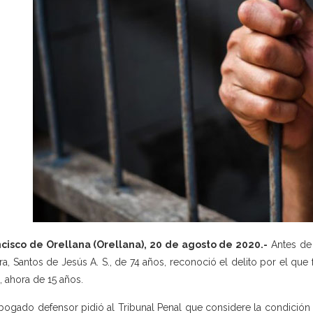
cisco de Orellana (Orellana), 20 de agosto de 2020.-
Antes de 
ra, Santos de Jesús A. S., de 74 años, reconoció el delito por el que
a, ahora de 15 años.
bogado defensor pidió al Tribunal Penal que considere la condición