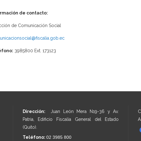
ormación de contacto:
cción de Comunicación Social
nicacionsocial@fiscalia.gob.ec
éfono:
3985800 Ext. 173123
Dirección:
Juan León Mera N19-36 y Av.
C
Patria, Edificio Fiscalía General del Estado
A
(Quito).
Teléfono:
02 3985 800