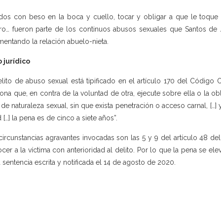
dos con beso en la boca y cuello, tocar y obligar a que le toque 
ro… fueron parte de los continuos abusos sexuales que Santos de J
mentando la relación abuelo-nieta.
 jurídico
elito de abuso sexual está tipificado en el artículo 170 del Código O
ona que, en contra de la voluntad de otra, ejecute sobre ella o la ob
 de naturaleza sexual, sin que exista penetración o acceso carnal, […
 […] la pena es de cinco a siete años”.
circunstancias agravantes invocadas son las 5 y 9 del artículo 48 del
cer a la víctima con anterioridad al delito. Por lo que la pena se e
a sentencia escrita y notificada el 14 de agosto de 2020.