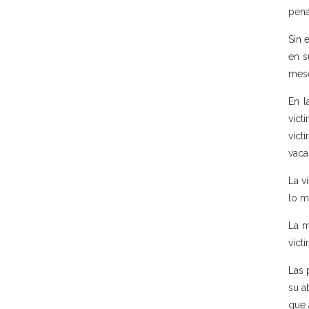
pena
Sin 
en s
mese
En l
víct
víct
vaca
La v
lo m
La m
víct
Las 
su a
que 