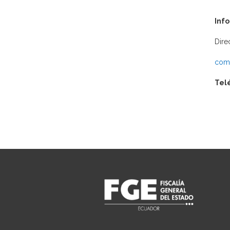
Inf
Dire
comu
Tel