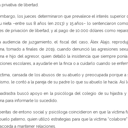
 privativa de libertad.
embargo, los jueces determinaron que prevalece el interés superior 
u nieta –entre sus 8 años (en 2013) y 15 años– lo sentenciaron com
s de privación de libertad, y al pago de 10.000 dólares como reparac
a audiencia de juzgamiento, el fiscal del caso, Álex Alajo, reprodu
ima, tomado a finales de 2019, cuando denunció las agresiones sexual
ima e hijo del agresor, quien detalló la insistencia que siempre ponía
ciones escolares, a ayudarle en la finca o a cuidarlo cuando se enfe
íctima, cansada de los abusos de su abuelo y preocupada porque a
ismo, le contó a la pareja de su padre lo que su abuelo le hacía. Así lo
adrastra buscó apoyo en la psicóloga del colegio de su hijastra y 
ima para informarle lo sucedido.
peritas de entono social y psicóloga coincidieron en que la víctima 
buelo paterno, quien utilizó estrategias para que la víctima “colabor
acceda a mantener relaciones.