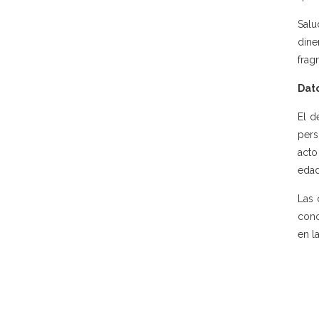
Salu
dine
frag
Dato
El d
pers
acto
edad
Las 
cono
en l